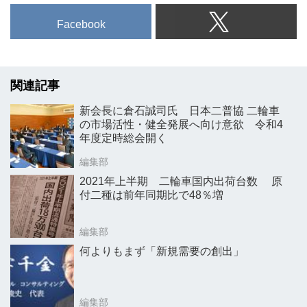
Facebook
関連記事
新会長に倉石誠司氏 日本二普協 二輪車
の市場活性・健全発展へ向け意欲 令和4
年度定時総会開く
編集部
2021年上半期 二輪車国内出荷台数 原
付二種は前年同期比で48％増
編集部
何よりもまず「新規需要の創出」
編集部