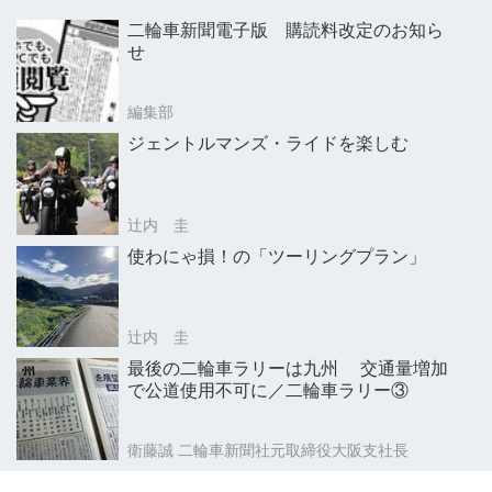
二輪車新聞電子版 購読料改定のお知ら
せ
編集部
ジェントルマンズ・ライドを楽しむ
辻内 圭
使わにゃ損！の「ツーリングプラン」
辻内 圭
最後の二輪車ラリーは九州 交通量増加
で公道使用不可に／二輪車ラリー③
衛藤誠 二輪車新聞社元取締役大阪支社長