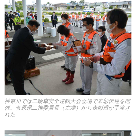
神奈川では二輪車安全運転大会会場で表彰伝達を開
催。菅原県二推委員長（左端）から表彰盾が手渡さ
れた