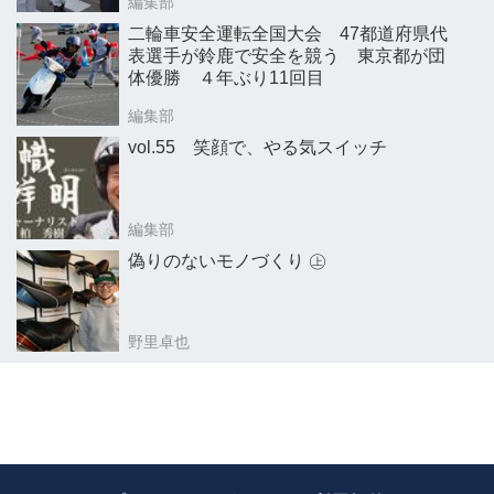
編集部
二輪車安全運転全国大会 47都道府県代
表選手が鈴鹿で安全を競う 東京都が団
体優勝 ４年ぶり11回目
編集部
vol.55 笑顔で、やる気スイッチ
編集部
偽りのないモノづくり ㊤
野里卓也