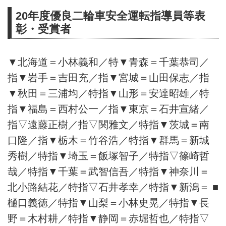
20年度優良二輪車安全運転指導員等表
彰・受賞者
▼北海道＝小林義和／特▼青森＝千葉恭司／
指▼岩手＝吉田充／指▼宮城＝山田保志／指
▼秋田＝三浦均／特指▼山形＝安達昭雄／特
指▼福島＝西村公一／指▼東京＝石井宣緒／
指▽遠藤正樹／指▽関雅文／特指▼茨城＝南
口隆／指▼栃木＝竹谷浩／特指▼群馬＝新城
秀樹／特指▼埼玉＝飯塚智子／特指▽篠崎哲
哉／特指▼千葉＝武智信吾／特指▼神奈川＝
北小路結花／特指▽石井孝幸／特指▼新潟＝ ■
樋口義徳／特指▼山梨＝小林史晃／特指▼長
野＝木村耕／特指▼静岡＝赤堀哲也／特指▽