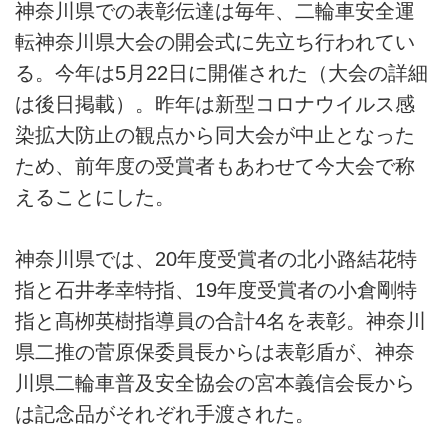
神奈川県での表彰伝達は毎年、二輪車安全運
転神奈川県大会の開会式に先立ち行われてい
る。今年は5月22日に開催された（大会の詳細
は後日掲載）。昨年は新型コロナウイルス感
染拡大防止の観点から同大会が中止となった
ため、前年度の受賞者もあわせて今大会で称
えることにした。
神奈川県では、20年度受賞者の北小路結花特
指と石井孝幸特指、19年度受賞者の小倉剛特
指と髙栁英樹指導員の合計4名を表彰。神奈川
県二推の菅原保委員長からは表彰盾が、神奈
川県二輪車普及安全協会の宮本義信会長から
は記念品がそれぞれ手渡された。