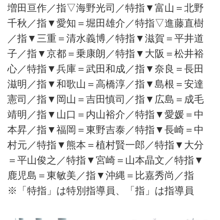
増田亘作／指▽海野光司／特指▼富山＝北野
千秋／指▼愛知＝堀田雄介／特指▽進藤直樹
／指▼三重＝清水義博／特指▼滋賀＝平井道
子／指▼京都＝乗康朗／特指▼大阪＝松井裕
心／特指▼兵庫＝武田和成／指▼奈良＝長田
滋明／指▼和歌山＝高橋淳／指▼島根＝安達
憲司／指▼岡山＝吉田慎司／指▼広島＝成毛
靖明／指▼山口＝内山裕介／特指▼愛媛＝中
本昇／指▼福岡＝東野吉泰／特指▼長崎＝中
村元／特指▼熊本＝植村賢一郎／特指▼大分
＝平山俊之／特指▼宮崎＝山本晶文／特指▼
鹿児島＝東敏美／指▼沖縄＝比嘉秀尚／指
※「特指」は特別指導員、「指」は指導員