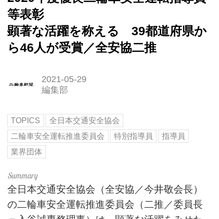
等表彰
顕著な活躍を称える 39都道府県か
ら46人が受賞／全安協二推
2021-05-29
編集部
TOPICS
全日本交通安全協会
二輪車安全運転推進委員会
特別指導員
指導員
業界団体
全日本交通安全協会（全安協／今井敬会長）
の二輪車安全運転推進委員会（二推／委員長