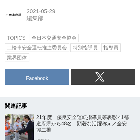
2021-05-29
編集部
TOPICS
全日本交通安全協会
二輪車安全運転推進委員会
特別指導員
指導員
業界団体
Facebook
関連記事
21年度 優良安全運転指導員等表彰 41都
道府県から48名 顕著な活躍称え／全安
協二推