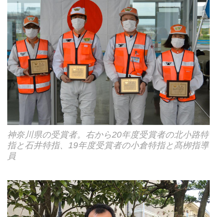
神奈川県の受賞者。右から20年度受賞者の北小路特
指と石井特指、19年度受賞者の小倉特指と髙栁指導
員