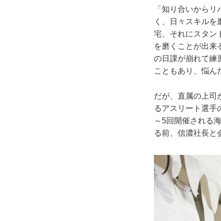
「知り合いからリ
く、日々スキルを
宅、それにスタン
を磨くことが出来
の日課が崩れて練
こともあり、悩ん
だが、直属の上司
るアスリート選手
～5回開催される
る前、信濃社長と