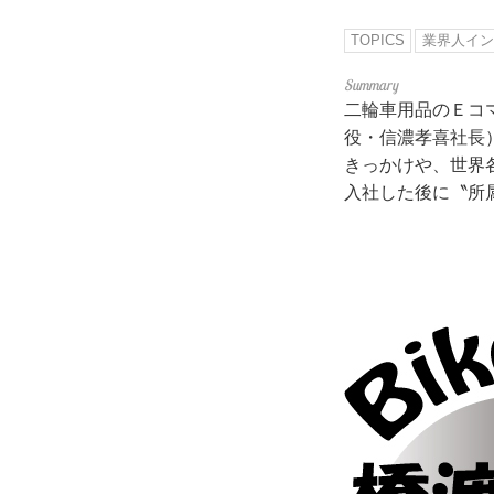
TOPICS
業界人イン
二輪車用品のＥコマ
役・信濃孝喜社長
きっかけや、世界
入社した後に〝所