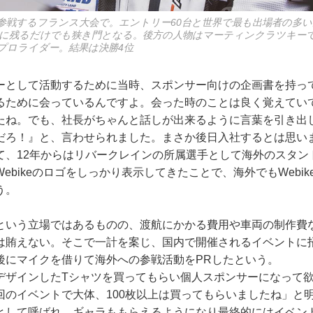
参戦するフランス大会で。エントリー60台と世界で最も出場者の多い
に残るだけでも狭き門となる。後方の人物はマーティンクラツキー
プロライダー。結果は決勝4位
ーとして活動するために当時、スポンサー向けの企画書を持っ
るために会っているんですよ。会った時のことは良く覚えてい
たね。でも、社長がちゃんと話しが出来るように言葉を引き出
だろ！』と、言わせられました。まさか後日入社するとは思い
て、12年からはリバークレインの所属選手として海外のスタン
ebikeのロゴをしっかり表示してきたことで、海外でもWebi
う。
という立場ではあるものの、渡航にかかる費用や車両の制作費
は賄えない。そこで一計を案じ、国内で開催されるイベントに
後にマイクを借りて海外への参戦活動をPRしたという。
デザインしたTシャツを買ってもらい個人スポンサーになって
回のイベントで大体、100枚以上は買ってもらいましたね」と
として呼ばれ、ギャラももらえるようになり最終的にはイベン