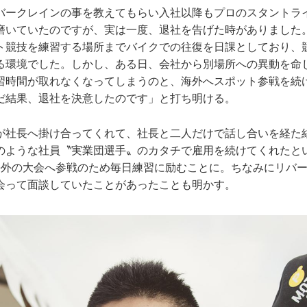
バークレインの事を教えてもらい入社以降もプロのスタントラ
磨いていたのですが、実は一度、退社を告げた時がありました
ト競技を練習する場所までバイクでの往復を日課としており、
る環境でした。しかし、ある日、会社から別場所への異動を命
習時間が取れなくなってしまうのと、海外へスポット参戦を続
だ結果、退社を決意したのです」と打ち明ける。
が社長へ掛け合ってくれて、社長と二人だけで話し合いを経た
のような社員〝実業団選手〟のカタチで雇用を続けてくれたと
海外の大会へ参戦のため毎日練習に励むことに。ちなみにリバ
会って面談していたことがあったことも明かす。