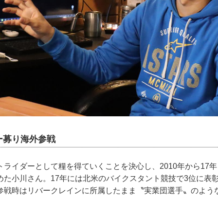
ー募り海外参戦
ライダーとして糧を得ていくことを決心し、2010年から17
めた小川さん。17年には北米のバイクスタント競技で3位に表
参戦時はリバークレインに所属したまま〝実業団選手〟のよう
。