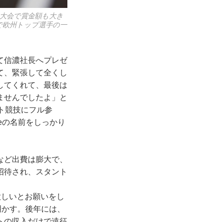
大会で賞金額も大き
で欧州トップ選手の一
て信濃社長へプレゼ
て、緊張して全くし
してくれて、最後は
ませんでしたよ」と
ト競技にフル参
keの名前をしっかり
など出費は膨大で、
招待され、スタント
欲しいとお願いをし
明かす。後年には、
トの収入だけで遠征