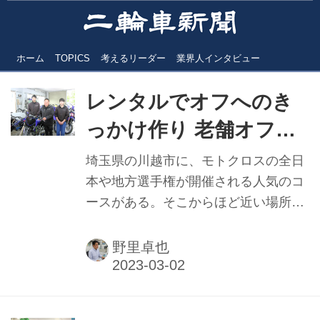
ホーム
TOPICS
考えるリーダー
業界人インタビュー
レンタルでオフへのき
っかけ作り 老舗オフロ
ード車専門店が取り組み
埼玉県の川越市に、モトクロスの全日
本や地方選手権が開催される人気のコ
ースがある。そこからほど近い場所に
店舗を構えているのがモトショップ
鷹、ヤマハのオフロードコンペティシ
野里卓也
ョンモデルの取扱店であり、同社の全
日本モトクロス選手権のチームサポー
トも行っている老舗の販売店でもあ