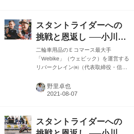
してくれる専門ショップ『グラス・ア
ーカス』の辻村正幸さんに話しを聞い
てみた。※2021年5月取材時
スタントライダーへの
挑戦と恩返し ──小川裕
之氏インタビュー【後
二輪車用品のＥコマース最大手
編】──
「Webike」（ウェビック）を運営する
リバークレイン㈱（代表取締役・信濃
孝喜社長）でメディア事業部に所属す
る小川裕之さん。前回はスタントライ
野里卓也
ダーを目指したきっかけや、世界各国
でスタント競技を戦ってきた経歴など
を紹介したが、今回はリバークレイン
へ入社した後に〝所属選手〟として活
スタントライダーへの
動してきたこと、そして自身のこれか
挑戦と恩返し ──小川裕