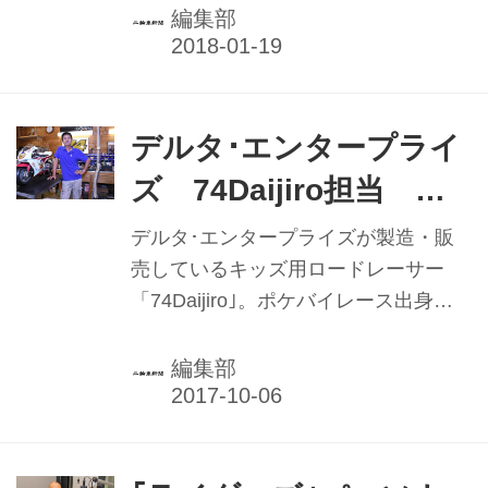
80年代、バンド活動に打ち込むロック
のロードレースチームとして結成した
編集部
少年だった北村会長は、自然とバ...
チームマリは、結成の翌年から安全運
転普及活動を開始。現在、同団体の活
動の柱となっている「チームマリモー
ターサイクルレッスン」は、女性イン
デルタ･エンタープライ
ストラクターによる女性限定のライデ
ズ 74Daijiro担当 村
ィングスクール。1人1人と向き合う丁
上裕二さん ／｢子どもた
寧な指導が好評で、運転に不安を抱え
デルタ･エンタープライズが製造・販
る女性ライダーにとって、駆け込み寺
ちにレースの楽しさ
売しているキッズ用ロードレーサー
のような存在となっている。 2010年
「74Daijiro｣。ポケバイレース出身
を｣ 故･加藤大治郎氏の
に姉のマリさんからチームマリの代表
で、WGPなどで素晴らしい功績を残し
意志継承
を引き継いだ元世界GPライダーの井
た故・加藤大治郎さんの「子どもたち
編集部
形ともさんは、バイクブーム真っ只中
にレースの楽しさを伝えたい」という
だっ...
意志を継承し、幼少期から安全にバイ
クに親しめるよう細部にまでこだわっ