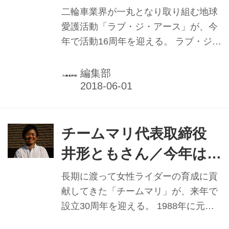
｢ラブ･ジ･アース｣ 更
「実は、嫁いでくるまでオートバイと
二輪車業界が一丸となり取り組む地球
は無縁の生活を送っていました。結婚
なる広がり期待
愛護活動「ラブ・ジ・アース」が、今
した当時、オートバイの仕事はまだま
年で活動16周年を迎える。 ラブ・ジ・
だ男性社会という風潮で、主人からも
アースは、ライダーのモラル向上や社
家のことだけやってくれればいいと言
会的地位の向上などを目的に2002年に
編集部
われていました。保険業務の手伝いな
発足。地球環境に与える影響を考えて
どはして...
走り、できることから地球に恩返しを
していこうというのが活動の趣旨であ
り、賛同者は17年時点で延べ２万5000
チームマリ代表取締役
人以上にのぼる。 同活動の発起人の１
井形ともさん／今年は
人、ラブ・ジ・アース実行委員会の北
チーム設立30周年 ｢安
村明広会長は、「バイク乗りのイメー
長期に渡って女性ライダーの育成に貢
ジを変えたい、という気持ちから始ま
全と楽しみ広げたい｣
献してきた「チームマリ」が、来年で
りました」と活動を開始した経緯につ
設立30周年を迎える。 1988年に元国
いて述べた。 バイクブーム真っ盛りの
際A級ライダーの井形マリさんが女性