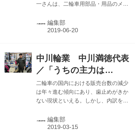
一さんは、二輪車用部品・用品のメー
カーエムの代表としての顔も持つ。業
界活動においては、販売店であり用品
編集部
メーカーでもある立場から、両者の橋
渡しも行っている。 エムファクトリー
は、1989年オープンの地域に根ざした
二輪車販売店。新車および中古車を取
中川輪業 中川満徳代表
り扱い、整備については原付車から競
／「うちの主力は
技用車両のチューニングまで行ってい
50cc」
る。 1989年創業のエムでは、ロード
二輪車の国内における販売台数の減少
レースやモトクロスといったレース活
は年々進む傾向にあり、歯止めがきか
動を原点として、オリジナルパーツの
ない現状といえる。しかし、内訳をみ
研究開発や製造、販売を行っている。
てみると、250㏄のスポーツモデルや
三保田さんは「どちらもバイクやレー
原付二種などで伸びている傾向も時折
編集部
スが好きで始めた商売なので、自分の
みられ、車両のカテゴリーによっては
目線＝...