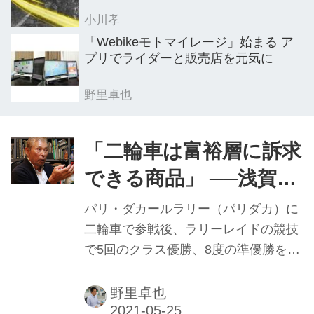
小川孝
「Webikeモトマイレージ」始まる ア
プリでライダーと販売店を元気に
野里卓也
「二輪車は富裕層に訴求
できる商品」 ──浅賀敏
則氏インタビュー【後
パリ・ダカールラリー（パリダカ）に
編】
二輪車で参戦後、ラリーレイドの競技
で5回のクラス優勝、8度の準優勝を四
輪部門で成し遂げた浅賀敏則さんへの
特別インタビューの2回目。前回は
野里卓也
NHKのドラマのモデルになった話や、