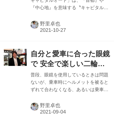
キャピタルオート」は、『首都』や
『中心地』を意味する〝キャピタル〟
を由来とし、お客さんが数多く集まる
販売店でありたい思いが込められた、
野里卓也
地域の人々に親しまれている店舗であ
る。そこで代表を務める足立幸司氏
は、店長として勤務していた会社を譲
り受けてオーナーになった経営者だ。
自分と愛車に合った眼鏡
販売店の社長になって20数年、業界に
で 安全で楽しい二輪車
ついて最近強く抱いている思いがある
ライフを
という。
普段、眼鏡を使用しているときは問題
ないが、乗車時にヘルメットを被ると
ずれて合わなくなる、あるいは乗車姿
勢で視野が変わることに悩む人も多い
はず。今回はそんな悩みを解決してく
野里卓也
れる、二輪愛好家へ向けた眼鏡を製作