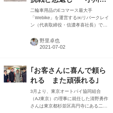
らについて聞いた。
之氏インタビュー【前
二輪車用品のEコマース最大手
編】──
「Webike」を運営する㈱リバークレイ
ン（代表取締役・信濃孝喜社長）でメ
ディア事業部に所属する小川裕之さん
は、同社で取り扱う新商品などを自社
野里卓也
の動画サイトで紹介する役割を担って
いるが、同時にプライベートで動画サ
イト「OGAチャンネル」を持つユーチ
ューバーでもある。さらに言うと全米
｢お客さんに喜んで頼ら
のバイクスタント選手権で3位に輝い
れる また頑張れる｣
た実績を持つスタントライダーでもあ
る。そんな小川さんがスタントライダ
3月より、東京オートバイ協同組合
ーを目指したきっかけや、世界各国で
（AJ東京）の理事に就任した清野勇作
スタント競技を戦ってきた当時の事を
さんは東京都杉並区高円寺にある二輪
振り返ってもらった。