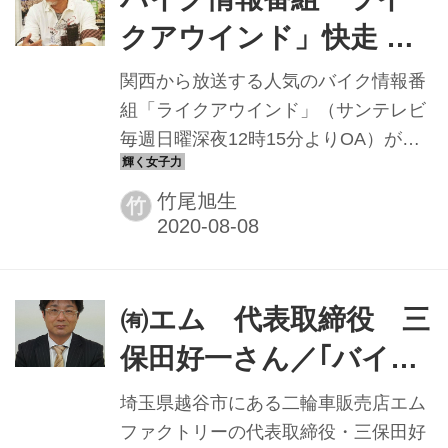
クアウインド」快走 放
送開始から15年目、話
関西から放送する人気のバイク情報番
題企画も続々投入
組「ライクアウインド」（サンテレビ
毎週日曜深夜12時15分よりOA）が開
始から今年15年目となり、コロナ禍で
も元気にロケや取材を続行するなど、
竹尾旭生
竹
バイクファンを毎週楽しませている。
番組ではこれまで、様々な名物企画や
特集、主催イベントなどを生み出し、
現在も広くライダーに人気の様々なコ
㈲エム 代表取締役 三
ンテンツを次々に制作。快走続ける関
保田好一さん／｢バイク
西発の老舗番組は来年で通算800回を
乗りの目線を大切に｣
迎える──。
埼玉県越谷市にある二輪車販売店エム
ファクトリーの代表取締役・三保田好