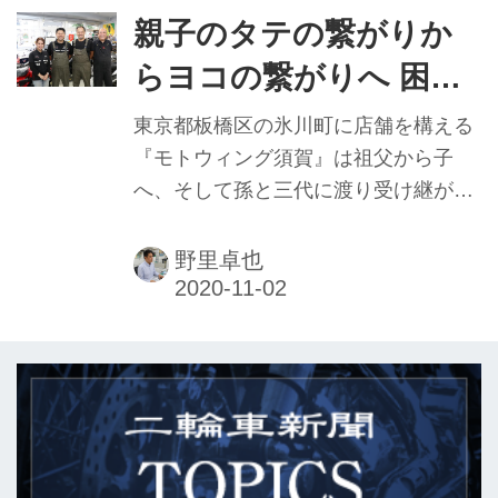
親子のタテの繋がりか
らヨコの繋がりへ 困っ
ている同業者結び助け合
東京都板橋区の氷川町に店舗を構える
いたい
『モトウィング須賀』は祖父から子
へ、そして孫と三代に渡り受け継がれ
ている今年で60周年を迎えた老舗の販
売店。祖父が起業した当時は自転車や
野里卓也
自動二輪のほか四輪も扱っていたとい
うが、現在はホンダの250cc以下のモ
デルを扱う「ホンダコミューター」店
として、地域の人々に親しまれてい
る。