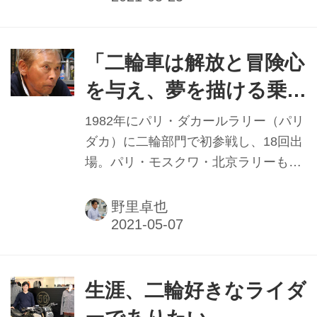
パリダカ参戦時のことなどを紹介した
が、今回は二輪車ビジネスについて語
ってもらった。
「二輪車は解放と冒険心
を与え、夢を描ける乗
り物」 ──浅賀敏則氏イ
1982年にパリ・ダカールラリー（パリ
ンタビュー【前編】
ダカ）に二輪部門で初参戦し、18回出
場。パリ・モスクワ・北京ラリーも含
め、ラリーレイドの競技では四輪部門
で5回クラス優勝、8度の準優勝を成し
野里卓也
遂げた浅賀敏則さんへの特別インタビ
ュー。現在は東京都目黒区と大田区に
ある二輪車販売店のオーナーでもある
浅賀氏にパリダカから二輪車販売の経
生涯、二輪好きなライダ
営学、そして二輪車への思いまで語っ