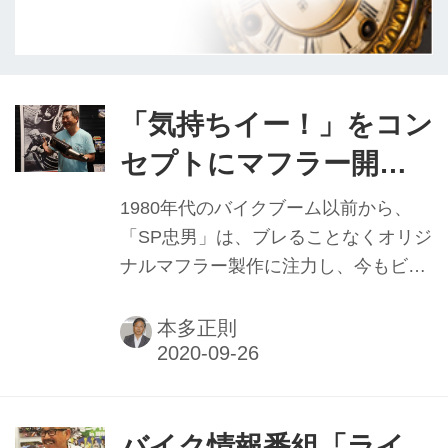
「気持ちイー！」をコン
セプトにマフラー開発
ファンを創り続ける体
1980年代のバイクブーム以前から、
験試乗会／SP忠男 大
「SP忠男」は、ブレることなくオリジ
ナルマフラー製作に注力し、今もビジ
泉善稔常務取締役
ネスの主軸に据える。40年に渡りSP
忠男ブランドを支えてきたのは現在、
本多正則
全国二輪車用品連合会（JMCA）マフ
ラー部会理事も務める、同社常務取締
役の大泉善稔氏だ。
バイク情報番組「ライ