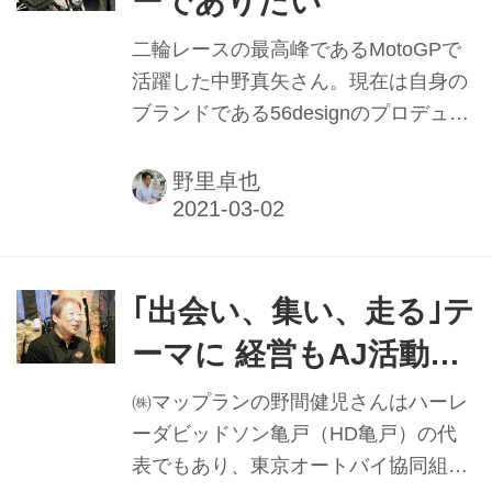
ーでありたい
てもらった。
二輪レースの最高峰であるMotoGPで
活躍した中野真矢さん。現在は自身の
ブランドである56designのプロデュー
スをはじめ、若手のレース活動の支援
や、MotoGPでは解説者のほか、全国
野里卓也
放送のBS11『大人のバイク時間
MOTORISEでは番組初回から現在まで
10年以上にもわたり出演と、多忙を極
めている。折しも昨年は56designが創
｢出会い、集い、走る｣テ
立12周年を迎えたことで、今後の目標
ーマに 経営もAJ活動も
などを聞いてみた。
全力疾走
㈱マップランの野間健児さんはハーレ
ーダビッドソン亀戸（HD亀戸）の代
表でもあり、東京オートバイ協同組合