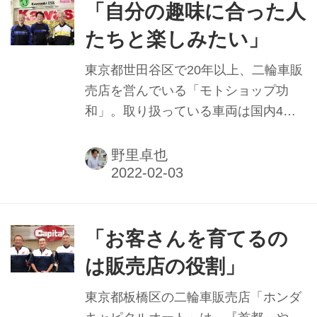
る。
「自分の趣味に合った人
たちと楽しみたい」
東京都世田谷区で20年以上、二輪車販
売店を営んでいる「モトショップ功
和」。取り扱っている車両は国内4メ
ーカー以外にも最近では、電動二輪車
も手がけている販売店である。社長を
野里卓也
務める小川功さんは新車が届かない近
年の販売店共通の悩みに対して、お客
さんを楽しませる参加型のファンライ
ドに注力。結果、多くの参加者が集ま
「お客さんを育てるの
っているという。その楽しみ方を聞い
は販売店の役割」
た。
東京都板橋区の二輪車販売店「ホンダ