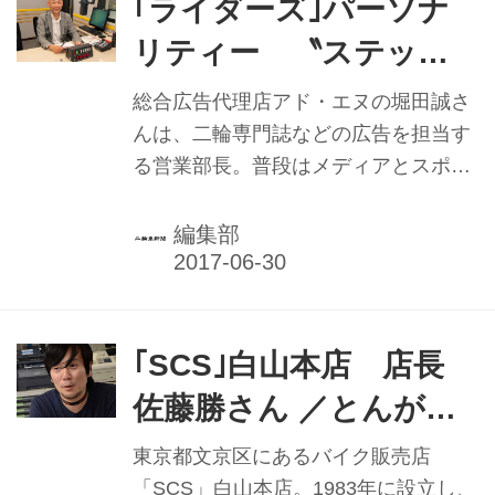
て開発されたスーパーミニバイクだ。
｢ライダーズ｣パーソナ
74Daijiro事業の担当者、デルタ･エン
リティー 〝ステップ
タープライズの村上裕二さんは、
堀田〟こと堀田誠さん／
「元々車の運転やレストアが好きで、
総合広告代理店アド・エヌの堀田誠さ
メカニックの仕事ができるという単純
ラジオを通じてバイク
んは、二輪専門誌などの広告を担当す
な動機でこの仕事を始めましたが、気
る営業部長。普段はメディアとスポン
の魅力発信
付いたら僕たちがレースを始めさせた
サーとの橋渡しを担う堀田さんだが、
ご家族が数え切れないほど増えまし
週に1度、ラジオ番組「ライダーズ｣の
編集部
た。今は、バイクや大治郎というヒー
パーソナリティー〝ステップ堀田〟と
ロ...
して、バイクの魅力を発信している。
ライダーズは、ラジオNIKKEI第
2（RN2）で放送中のバイクに特化し
｢SCS｣白山本店 店長
た番組。バイク関連のニュースやバイ
佐藤勝さん ／とんがっ
ク用品の紹介、ときには名車のコアな
た部分に価値を見出した
話題まで、バイク好きが楽しめる要素
東京都文京区にあるバイク販売店
がふんだんに盛り込まれている。 堀田
い
「SCS」白山本店。1983年に設立し、