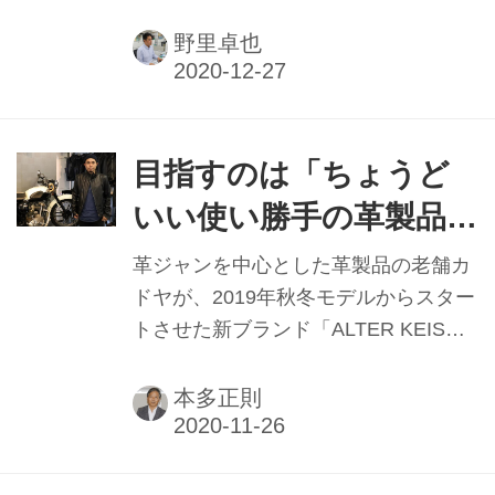
（AJ東京）の理事長でもある。40年以
上も二輪車ビジネスに携わっている野
野里卓也
間さんの経営哲学や、AJ東京トップと
しての今後の活動を聞いてみた。
目指すのは「ちょうど
いい使い勝手の革製品」
“次世代のカドヤ”へ／
革ジャンを中心とした革製品の老舗カ
カドヤ企画室 小谷渉さ
ドヤが、2019年秋冬モデルからスター
トさせた新ブランド「ALTER KEIS」
ん
（アルタケイス）が好調だ。そのネー
ミングは、次世代の＝ALTER＋カドヤ
本多正則
製品＝K'sＫをイメージして名付けたと
いう。