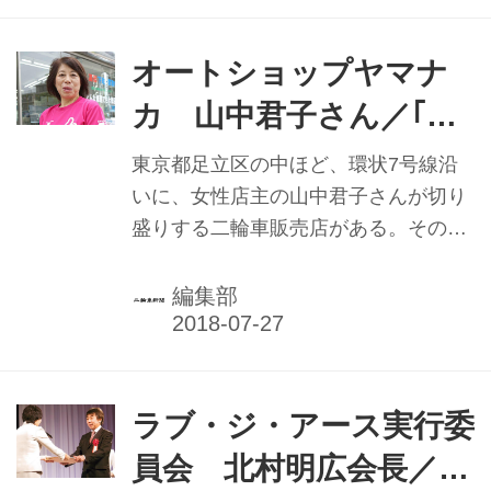
増加もあるようだ。しかしなんといっ
ても大きく台数を減らしているのは原
付一種、いわゆる50ccだ。 18年に
オートショップヤマナ
は、オートマチック車限定で125cc以
カ 山中君子さん／｢バ
下のバイクに乗ることができる「AT小
イクの楽しさを若い人
型限定普通二輪免許」の取得容易化な
東京都足立区の中ほど、環状7号線沿
どが行われ、二段階右折がない、二人
に伝えたい｣
いに、女性店主の山中君子さんが切り
乗りが可能、制限速度も50ccの30km/h
盛りする二輪車販売店がある。その名
ではないなど、原付一種での不便な面
も「オートショップヤマナカ｣。1977
を同様の車格と扱いやすさながらクリ
年に山中さんの夫・一夫さんが創業。
編集部
アしている原付二種をアピール...
国内外の新車・中古車を扱うほか、修
理から保険のことまで気軽に相談でき
る町のオートバイ販売店として親しま
れている。 同店を訪れると、昨年の創
ラブ・ジ・アース実行委
業40周年記念に作成したＴシャツを着
員会 北村明広会長／
用した山中さんが出迎えてくれた。