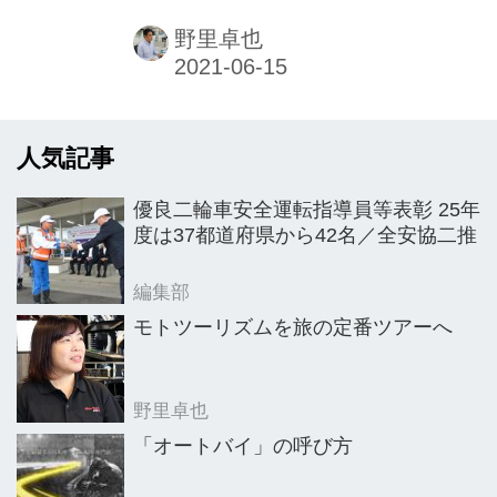
車販売店「RED ZONE（㈲プロジェク
ト・エス）の代表である。理事の中で
野里卓也
最年少であり、東京都自動車整備振興
会（東整振）の二輪自動車支部・練馬
地区長も務めているのだが、プロの二
人気記事
輪車販売店として思うところがあり、
今後はAJ東京と東整振を中心に業界へ
優良二輪車安全運転指導員等表彰 25年
向けて積極的に活動をしていくとい
度は37都道府県から42名／全安協二推
う。
編集部
モトツーリズムを旅の定番ツアーへ
野里卓也
「オートバイ」の呼び方