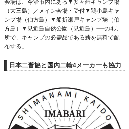
会場は、今治市内にある▼多々羅キャンプ場
（大三島）／メイン会場・受付▼鶏小島キャ
ンプ場（伯方島）▼船折瀬戸キャンプ場（伯
方島）▼見近島自然公園（見近島）──の4カ
所で、キャンプの必需品である薪を無料で配
布する。
日本二普協と国内二輪4メーカーも協力