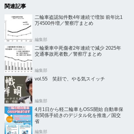
関連記事
二輪車盗認知件数4年連続で増加 前年比1
万4500件増／警察庁まとめ
編集部
二輪乗車中死傷者2年連続で減少 2025年
交通事故死者数／警察庁まとめ
編集部
vol.55 笑顔で、やる気スイッチ
編集部
4月1日から軽二輪車もOSS開始 自動車保
有関係手続きのデジタル化を推進／国交
省
編集部