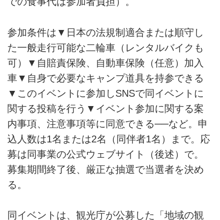
での食事代は参加者負担）。
参加条件は▼日本の法規制適合または順守し
た一般走行可能な二輪車（レンタルバイクも
可）▼自賠責保険、自動車保険（任意）加入
車▼自身で必要なキャンプ道具を持参できる
▼このイベントに参加しSNSで同イベントに
関する投稿を行う▼イベント参加に関する案
内事項、注意事項等に同意できる──など。申
込人数は1名または2名（同伴者1名）まで。応
募は同事業の公式ウェブサイト（後述）で。
募集期間終了後、厳正な抽選で当選者を決め
る。
同イベントは、観光庁が公募した「地域の観