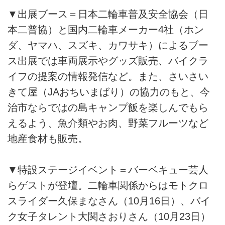
▼出展ブース＝日本二輪車普及安全協会（日
本二普協）と国内二輪車メーカー4社（ホン
ダ、ヤマハ、スズキ、カワサキ）によるブー
ス出展では車両展示やグッズ販売、バイクラ
イフの提案の情報発信など。また、さいさい
きて屋（JAおちいまばり）の協力のもと、今
治市ならではの島キャンプ飯を楽しんでもら
えるよう、魚介類やお肉、野菜フルーツなど
地産食材も販売。
▼特設ステージイベント＝バーベキュー芸人
らゲストが登壇。二輪車関係からはモトクロ
スライダー久保まなさん（10月16日）、バイ
ク女子タレント大関さおりさん（10月23日）