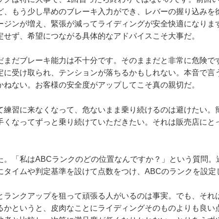
ど、もう少し早めのブレーキ入力ができ、レバーの握り込みを
ージンが増え、緊張が減ってライディングが安全快適になりま
定せず、希望につながる具体的なアドバイスこそ大事だ。
だまだブレーキ能力は不十分です。そのままだと非常に危険で
定に受け取られ、テンションが落ちるかもしれない。本音で言
かねない。お客様の安全度がアップしてこそ真の親切だ。
て練習に来なくなって、危ないまま乗り続けるのは避けたい。
手くなってずっと乗り続けていただきたい。それは販売店にと
た。「私はABCランクのどの位置なんですか？」という質問。
にタイムや判定基準を設けて点数をつけ、ABCのランクを設定
とランクアップを狙って頑張る人がいるのは事実。でも、それ
るかというと、皮肉なことにライディングそのものよりも良い