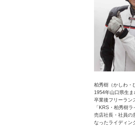
柏秀樹（かしわ
1954年山口県
卒業後フリーラン
「KRS・柏秀樹
売店社長・社員の
なったライディン