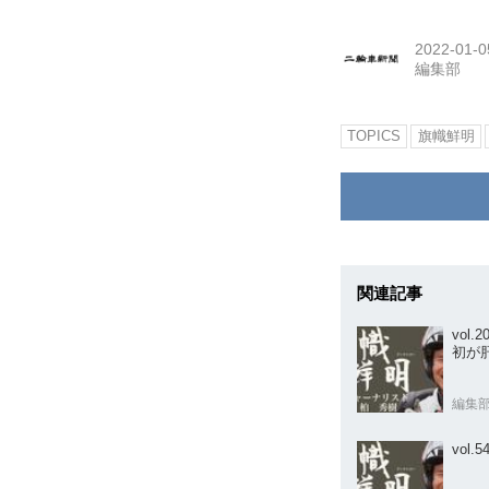
2022-01-0
編集部
TOPICS
旗幟鮮明
関連記事
vol.20 家族とバイク 〜タンデ
初が
編集
vol