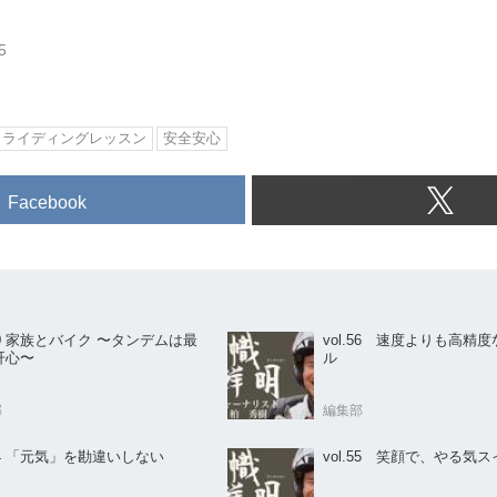
5
ライディングレッスン
安全安心
Facebook
ムは最
vol.56 速度よりも高精
肝心〜
ル
部
編集部
.54 「元気」を勘違いしない
vol.55 笑顔で、やる気