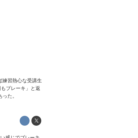
ば練習熱心な受講生
回もブレーキ」と返
あった。
いい感じでブレーキ