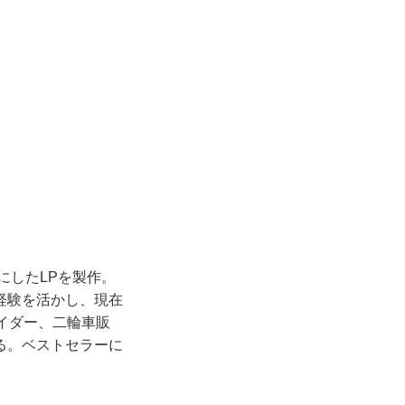
にしたLPを製作。
経験を活かし、現在
イダー、二輪車販
る。ベストセラーに