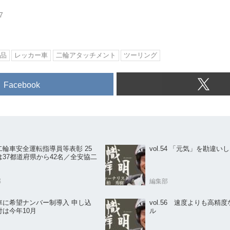
7
品
レッカー車
二輪アタッチメント
ツーリング
Facebook
二輪車安全運転指導員等表彰 25
vol.54 「元気」を勘違い
は37都道府県から42名／全安協二
部
編集部
車に希望ナンバー制導入 申し込
vol.56 速度よりも高精
付は今年10月
ル