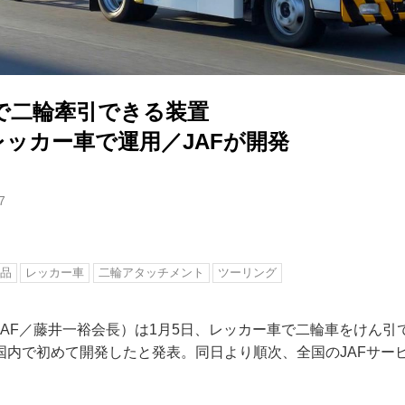
で二輪牽引できる装置
レッカー車で運用／JAFが開発
7
品
レッカー車
二輪アタッチメント
ツーリング
JAF／藤井一裕会長）は1月5日、レッカー車で二輪車をけん引
国内で初めて開発したと発表。同日より順次、全国のJAFサー