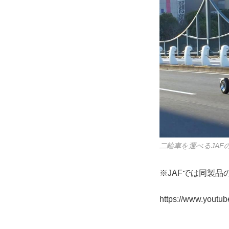
二輪車を運べるJAF
※JAFでは同製
https://www.yout