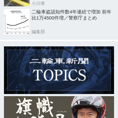
小川孝
二輪車盗認知件数4年連続で増加 前年
比1万4500件増／警察庁まとめ
編集部