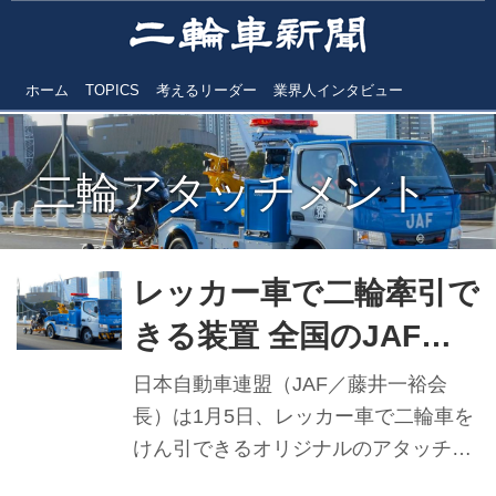
ホーム
TOPICS
考えるリーダー
業界人インタビュー
二輪アタッチメント
レッカー車で二輪牽引で
きる装置 全国のJAFレ
ッカー車で運用／JAFが
日本自動車連盟（JAF／藤井一裕会
開発
長）は1月5日、レッカー車で二輪車を
けん引できるオリジナルのアタッチメ
ントを国内で初めて開発したと発表。