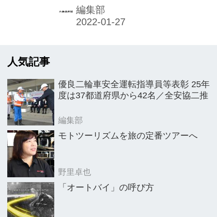
同日より順次、全国のJAFサービスカ
編集部
ーで運用していく方針。
人気記事
優良二輪車安全運転指導員等表彰 25年
度は37都道府県から42名／全安協二推
編集部
モトツーリズムを旅の定番ツアーへ
野里卓也
「オートバイ」の呼び方