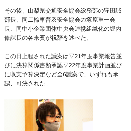
その後、山梨県交通安全協会総務部の窪田誠
部長、同二輪車普及安全協会の塚原重一会
長、同中小企業団体中央会連携組織化の堀内
修課長の各来賓が祝辞を述べた。
この日上程された議案は▽21年度事業報告並
びに決算関係書類承認▽22年度事業計画並び
に収支予算決定など全6議案で、いずれも承
認、可決された。