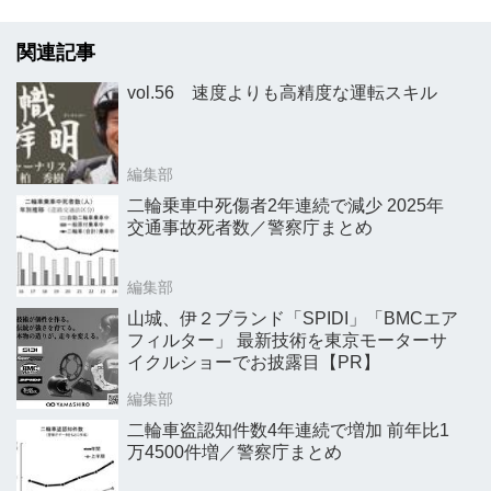
関連記事
vol.56 速度よりも高精度な運転スキル
編集部
二輪乗車中死傷者2年連続で減少 2025年
交通事故死者数／警察庁まとめ
編集部
山城、伊２ブランド「SPIDI」「BMCエア
フィルター」 最新技術を東京モーターサ
イクルショーでお披露目【PR】
編集部
二輪車盗認知件数4年連続で増加 前年比1
万4500件増／警察庁まとめ