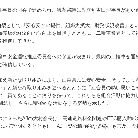
理事長の司会で進められ、議案審議に先立ち吉田理事長があい
J山梨として『安心安全の提供、組織力拡大、財務状況改善』と
販売店の経済的地位向上を目指すとともに、二輪車業界として
を推進してきた。
輪車安全運転推進委員会への参画が決まり、県内の二輪車交通
と確信している。
加え新たな取り組みにより、山梨県民に安心安全、そしてより
い」と新たな取り組みを述べるとともに「組合員の熱い思いこそ
の一員であることに誇りを持って、これからも組合活動に協力
致団結し、さらに積極的な活動をする姿勢を示した。
つに立ったAJの大村会長は、高速道路料金問題やETC購入助
ついて説明するとともに、AJ山梨の積極的な姿勢にも言及、今