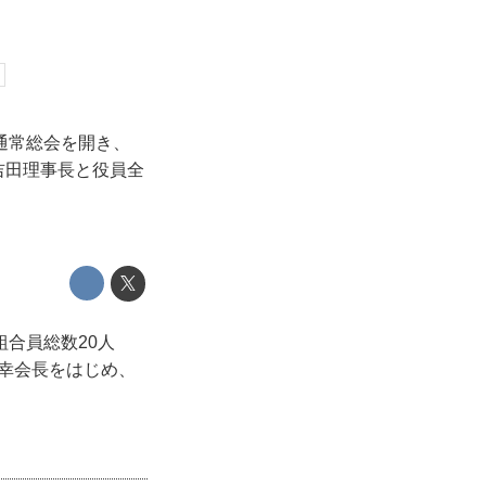
回通常総会を開き、
吉田理事長と役員全
合員総数20人
直幸会長をはじめ、