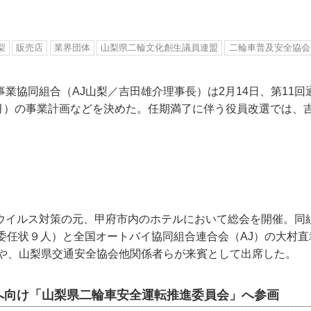
梨
販売店
業界団体
山梨県二輪文化創生議員連盟
二輪車普及安全協会
業協同組合（AJ山梨／吉田雄介理事長）は2月14日、第11
12月）の事業計画などを決めた。任期満了に伴う役員改選では、
ウイルス対策の元、甲府市内のホテルにおいて総会を開催。同組
、委任状９人）と全国オートバイ協同組合連合会（AJ）の大村
員や、山梨県交通安全協会他関係者らが来賓として出席した。
へ向け「山梨県二輪車安全運転推進委員会」へ参画