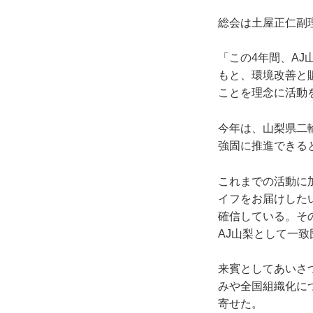
総会は土屋正仁副
「この4年間、A
もと、環境改善と
ことを理念に活動
今年は、山梨県二
強固に推進できる
これまでの活動に
イフをお届けした
確信している。そ
AJ山梨として一
来賓としてあいさ
みや全国組織化に
寄せた。