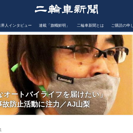
業界人インタビュー
連載「旗幟鮮明」
二輪車新聞とは
ご購読の申
なオートバイライフを届けたい」
事故防止活動に注力／AJ山梨
1