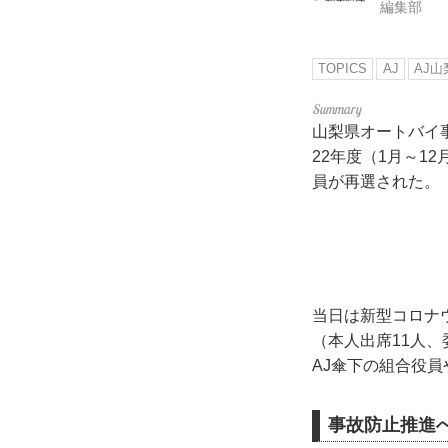
編集部
TOPICS
AJ
AJ山
山梨県オートバイ事
22年度（1月～
員が再選された。
当日は新型コロナ
（本人出席11人
AJ傘下の組合役
事故防止推進