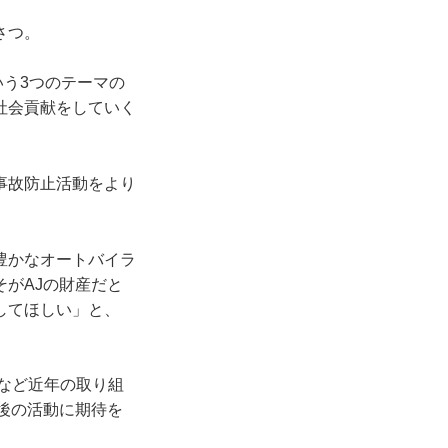
さつ。
いう3つのテーマの
社会貢献をしていく
事故防止活動をより
豊かなオートバイラ
がAJの財産だと
してほしい」と、
成など近年の取り組
後の活動に期待を