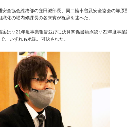
通安全協会総務部の窪田誠部長、同二輪車普及安全協会の塚原
組織化の堀内修課長の各来賓が祝辞を述べた。
議案は▽21年度事業報告並びに決算関係書類承認▽22年度事
案で、いずれも承認、可決された。