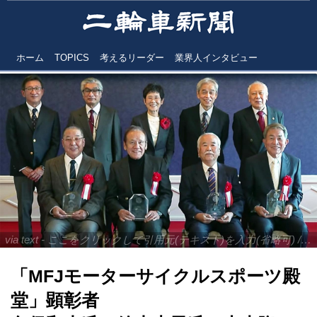
ホーム
TOPICS
考えるリーダー
業界人インタビュー
via text - ここをクリックして引用元(テキスト)を入力(省略可) / site.to.link.com - ここをクリックして引用元を入力(省略可)
「MFJモーターサイクルスポーツ殿
堂」顕彰者