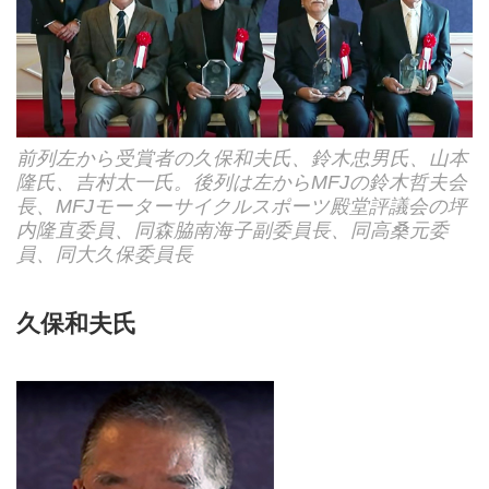
前列左から受賞者の久保和夫氏、鈴木忠男氏、山本
隆氏、吉村太一氏。後列は左からMFJの鈴木哲夫会
長、MFJモーターサイクルスポーツ殿堂評議会の坪
内隆直委員、同森脇南海子副委員長、同高桑元委
員、同大久保委員長
久保和夫氏