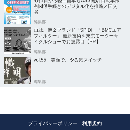
4月1日から軽二輪車もOSS開始 自動車保
有関係手続きのデジタル化を推進／国交
省
編集部
山城、伊２ブランド「SPIDI」「BMCエア
フィルター」 最新技術を東京モーターサ
イクルショーでお披露目【PR】
編集部
vol.55 笑顔で、やる気スイッチ
編集部
プライバシーポリシー
利用規約