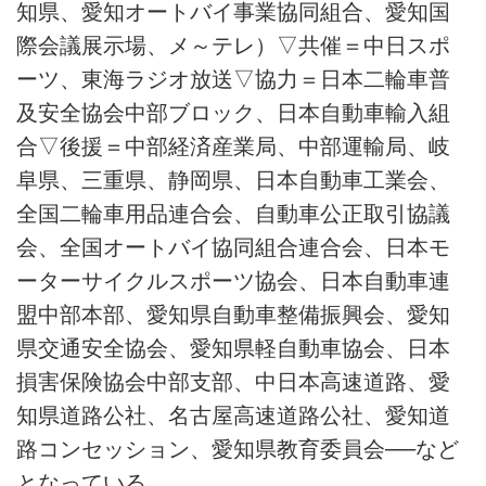
知県、愛知オートバイ事業協同組合、愛知国
際会議展示場、メ～テレ）▽共催＝中日スポ
ーツ、東海ラジオ放送▽協力＝日本二輪車普
及安全協会中部ブロック、日本自動車輸入組
合▽後援＝中部経済産業局、中部運輸局、岐
阜県、三重県、静岡県、日本自動車工業会、
全国二輪車用品連合会、自動車公正取引協議
会、全国オートバイ協同組合連合会、日本モ
ーターサイクルスポーツ協会、日本自動車連
盟中部本部、愛知県自動車整備振興会、愛知
県交通安全協会、愛知県軽自動車協会、日本
損害保険協会中部支部、中日本高速道路、愛
知県道路公社、名古屋高速道路公社、愛知道
路コンセッション、愛知県教育委員会──など
となっている。