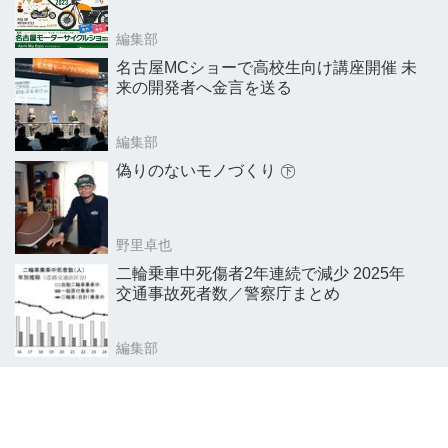
編集部
名古屋MCショーで高校生向け講座開催 未
来の開発者へ金言を送る
編集部
偽りのないモノづくり ㊦
野里卓也
二輪乗車中死傷者2年連続で減少 2025年
交通事故死者数／警察庁まとめ
編集部