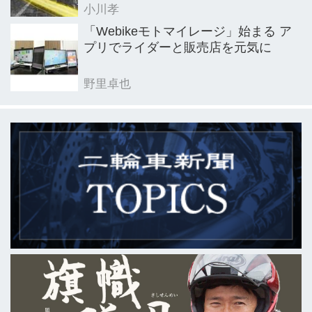
小川孝
「Webikeモトマイレージ」始まる ア
プリでライダーと販売店を元気に
野里卓也