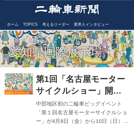
ホーム
TOPICS
考えるリーダー
業界人インタビュー
愛知県国際展示場
第1回「名古屋モーター
サイクルショー」開催
迫る 中部地区初の二輪
中部地区初の二輪車ビッグイベント
車ビッグイベント
「第１回名古屋モーターサイクルショ
ー」が4月8日（金）から10日（日）ま
で、愛知県常滑市にある中部国際空港