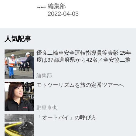
島内のAich Sky Expo（愛知県国際展
編集部
示場）で開催される。同ショーは大
阪、東京会場などに続くモーターサイ
クルショーとして、数年前より開催実
人気記事
現に向け企画・準備が進められていた
が、昨年はコロナ感染拡大の影響で一
優良二輪車安全運転指導員等表彰 25年
旦中止に。今回、改めて同ショー実行
度は37都道府県から42名／全安協二推
委員会が再組織され、関連メーカーや
部品・用品関連会社、業界団体などの
編集部
出展参加のもと、新製品展示会、屋外
モトツーリズムを旅の定番ツアーへ
試乗会などを開催内容に、第1回目の
地域バイクイベントが実現されること
野里卓也
となった。
「オートバイ」の呼び方