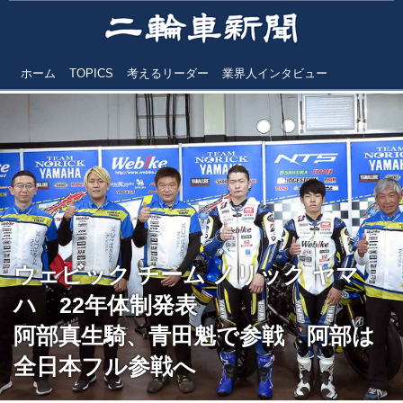
ホーム
TOPICS
考えるリーダー
業界人インタビュー
ウェビック チーム ノリック ヤマ
ハ 22年体制発表
阿部真生騎、青田魁で参戦 阿部は
全日本フル参戦へ