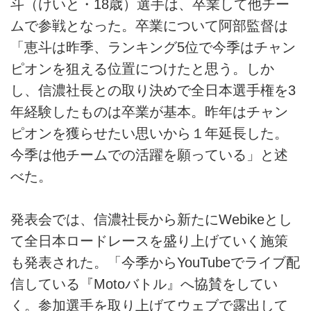
斗（けいと・18歳）選手は、卒業して他チー
ムで参戦となった。卒業について阿部監督は
「恵斗は昨季、ランキング5位で今季はチャン
ピオンを狙える位置につけたと思う。しか
し、信濃社長との取り決めで全日本選手権を3
年経験したものは卒業が基本。昨年はチャン
ピオンを獲らせたい思いから１年延長した。
今季は他チームでの活躍を願っている」と述
べた。
発表会では、信濃社長から新たにWebikeとし
て全日本ロードレースを盛り上げていく施策
も発表された。「今季からYouTubeでライブ配
信している『Motoバトル』へ協賛をしてい
く。参加選手を取り上げてウェブで露出して