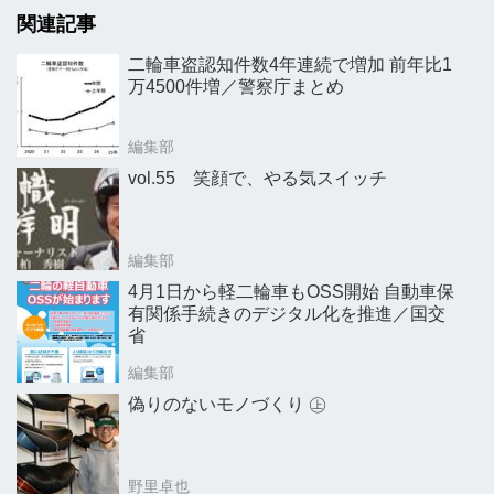
関連記事
二輪車盗認知件数4年連続で増加 前年比1
万4500件増／警察庁まとめ
編集部
vol.55 笑顔で、やる気スイッチ
編集部
4月1日から軽二輪車もOSS開始 自動車保
有関係手続きのデジタル化を推進／国交
省
編集部
偽りのないモノづくり ㊤
野里卓也