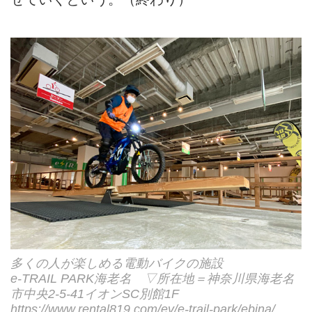
多くの人が楽しめる電動バイクの施設
e-TRAIL PARK海老名 ▽所在地＝神奈川県海老名
市中央2-5-41イオンSC別館1F
https://www.rental819.com/ev/e-trail-park/ebina/