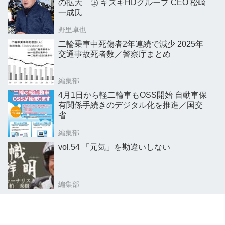
の拡大 ㊤ キズキHDグループ CEO 松崎
一成氏
野里卓也
二輪乗車中死傷者2年連続で減少 2025年
交通事故死者数／警察庁まとめ
編集部
4月1日から軽二輪車もOSS開始 自動車保
有関係手続きのデジタル化を推進／国交
省
編集部
vol.54 「元気」を勘違いしない
編集部