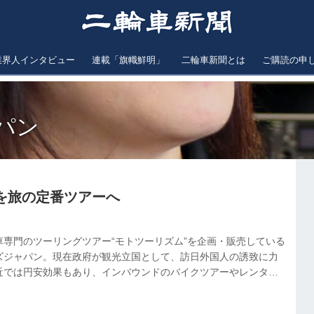
業界人インタビュー
連載「旗幟鮮明」
二輪車新聞とは
ご購読の申
パン
を旅の定番ツアーへ
車専門のツーリングツアー“モトツーリズム”を企画・販売している
ズジャパン。現在政府が観光立国として、訪日外国人の誘致に力
近では円安効果もあり、インバウンドのバイクツアーやレンタル
いるという。モトツアーズジャパンの原田美和取締役社長に人気
について話を聞いた。