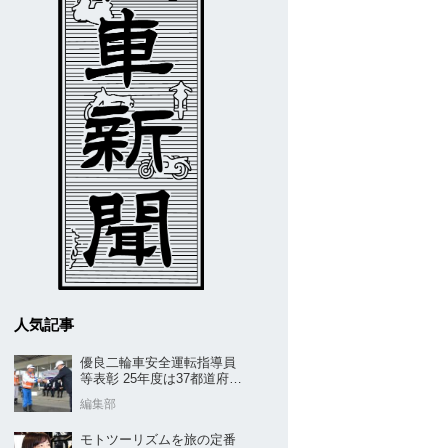
人気記事
優良二輪車安全運転指導員
等表彰 25年度は37都道府県
から42名／全安協二推
編集部
モトツーリズムを旅の定番