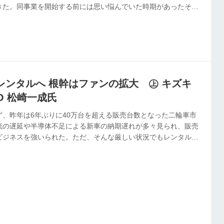
きた。同事業を開始する前には思い悩んでいた時期があったそう
かけで腹を括ったという。本編では、そうした出来事を振り返る
でいる事業にも言及。その根底には二輪車ユーザーを増やしたい
。
レンタルへ 根幹はファンの拡大 ㊤ キズキ
O 松崎一成氏
ず、昨年は6年ぶりに40万台を超える販売台数となった二輪車市
流の遅延や半導体不足による新車の納期遅れが多々見られ、販売
ビジネスを強いられた。ただ、そんな厳しい状況でもレンタル事
は、同事業のおかげでビジネスに大きく寄与したという。業界大
』の代表に事業を始めたきっかけを聞いたところ、現在進めている事
るのは二輪車のファン拡大だという。