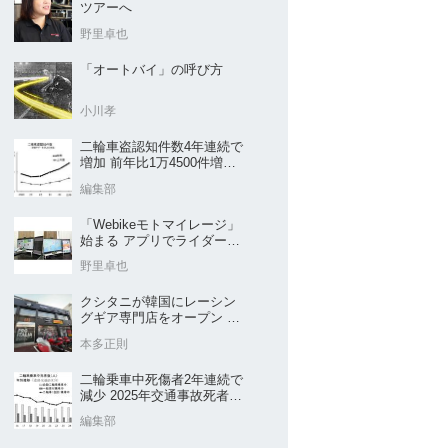
ツアーへ
野里卓也
「オートバイ」の呼び方
小川孝
二輪車盗認知件数4年連続で
増加 前年比1万4500件増／
警察庁まとめ
編集部
「Webikeモトマイレージ」
始まる アプリでライダーと
販売店を元気に
野里卓也
クシタニが韓国にレーシン
グギア専門店をオープン 今
後“日本のパッケージ”を各国
本多正則
に展開
二輪乗車中死傷者2年連続で
減少 2025年交通事故死者数
／警察庁まとめ
編集部