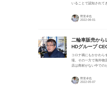
いることで認知されて
で、ある出来事がきっ
と同時に現在取り組ん
野里卓也
強い思いがあるという
二輪車販売から
HDグループ CE
コロナ禍にもかかわら
場。その一方で海外物
店は商材がない中での
業を行っている店舗で
手の『レンタル819
野里卓也
業にも言及。根底にあ