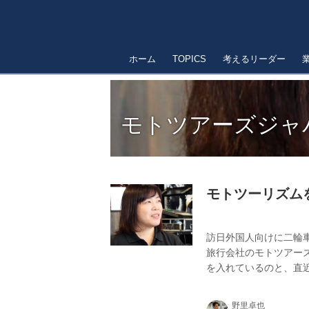
ホーム
TOPICS
考えるリーダー
モトツアーズジャ
モトツーリズム
訪日外国人向けに二輪
旅行会社のモトツアー
を入れているのと、直
バイクの需要が伸びて
のツアーや今後の展開
野里卓也