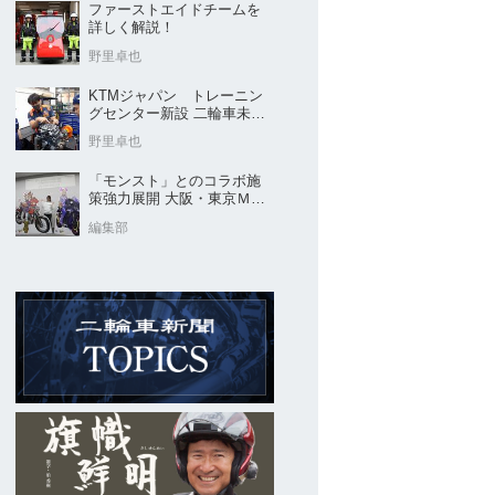
ファーストエイドチームを
詳しく解説！
野里卓也
KTMジャパン トレーニン
グセンター新設 二輪車未経
験から受け入れ 高度な技
野里卓也
術取得目指す
「モンスト」とのコラボ施
策強力展開 大阪・東京ＭＣ
ショー2026開催概要発表
編集部