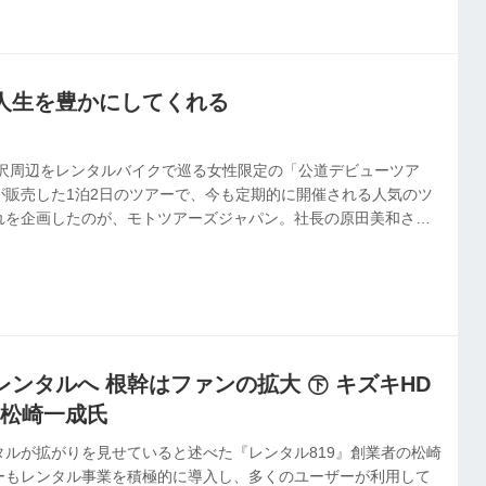
人生を豊かにしてくれる
井沢周辺をレンタルバイクで巡る女性限定の「公道デビューツア
が販売した1泊2日のツアーで、今も定期的に開催される人気のツ
れを企画したのが、モトツアーズジャパン。社長の原田美和さん
たばかりなのだが、スタッフの体験がきっかけでツアーを生み出した
とは。
ンタルへ 根幹はファンの拡大 ㊦ キズキHD
 松崎一成氏
タルが拡がりを見せていると述べた『レンタル819』創業者の松崎
ーもレンタル事業を積極的に導入し、多くのユーザーが利用して