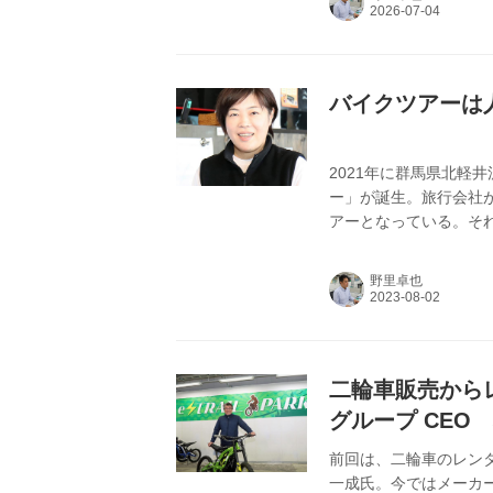
バイクツアーは
2021年に群馬県北軽
ー」が誕生。旅行会社
アーとなっている。そ
は23年1月に就任し
という。そのきっかけ
野里卓也
二輪車販売からレ
グループ CEO
前回は、二輪車のレン
一成氏。今ではメーカ