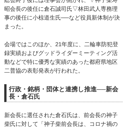
総会終了後には理事会が開かれ、▽神子柴寿
昭会長の後任に倉石誠司氏▽林田武人専務理
事の後任に小椋道生氏──など役員新体制が決
まった。
会場ではこのほか、21年度に、二輪車防犯登
録実績およびグッドライダーミーティング活
動などで特に優秀な実績のあった都府県地区
二普協の表彰発表が行われた。
行政・銘柄・団体と連携し推進──新会
長・倉石氏
新会長に選任された倉石氏は、前会長の神子
柴氏に対して「神子柴前会長は、コロナ禍の