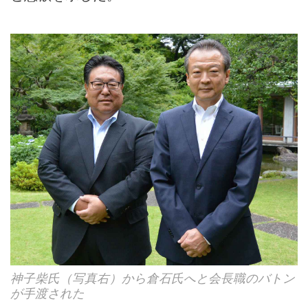
神子柴氏（写真右）から倉石氏へと会長職のバトン
が手渡された