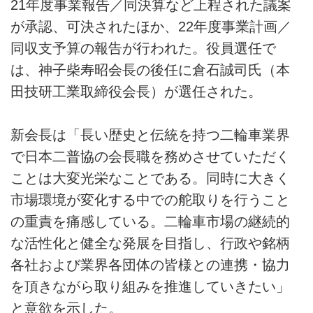
21年度事業報告／同決算など上程された議案
が承認、可決されたほか、22年度事業計画／
同収支予算の報告が行われた。役員選任で
は、神子柴寿昭会長の後任に倉石誠司氏（本
田技研工業取締役会長）が選任された。
新会長は「長い歴史と伝統を持つ二輪車業界
で日本二普協の会長職を務めさせていただく
ことは大変光栄なことである。同時に大きく
市場環境が変化する中での舵取りを行うこと
の重責を痛感している。二輪車市場の継続的
な活性化と健全な発展を目指し、行政や銘柄
各社および業界各団体の皆様との連携・協力
を頂きながら取り組みを推進していきたい」
と意欲を示した。