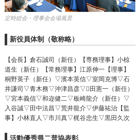
定時総会・理事会会場風景
新役員体制（敬称略）
【会長】倉石誠司（新任）【専務理事】小椋
道生（新任）【常務理事】江原伸一【理事】
桐野英子（新任）▽濱本英信▽室岡克博▽石
井謙司▽青木務▽沖津昌彦▽田憲一（新任）
▽宮本義信▽和迩健二▽板崎龍介（新任）▽
入谷誠▽田中法昌▽荒井龍介▽伊藤祐治【監
事】小林直人▽市川真▽梶谷忠生▽黒田久次
活動優秀県二普協表彰