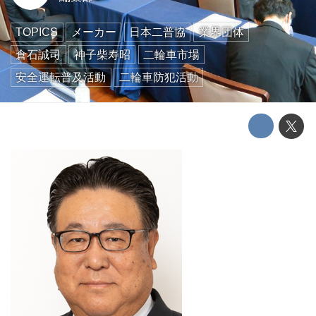
TOPICS
メーカー
日本二普協
業界団体
倉石誠司
神子柴寿昭
二輪車市場
安全運転普及活動
二輪車防犯活動