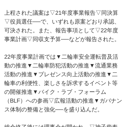
上程された議案は▽21年度事業報告▽同決算
▽役員選任──で、いずれも原案どおり承認、
可決された。また、報告事項として▽22年度
事業計画▽同収支予算──などが報告された。
22年度事業計画では▼二輪車安全運転普及活
動の推進▼二輪車防犯活動の推進▼流通業務
活動の推進▼プレゼンス向上活動の推進▼二
輪車の利便性、楽しさを訴求するイベント等
の開催推進▼バイク・ラブ・フォーラム
（BLF）への参画▽広報活動の推進▼ガバナン
ス体制の整備と強化──を盛り込んだ。