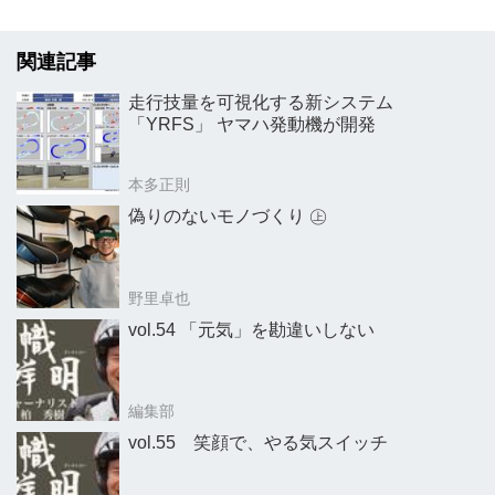
関連記事
走行技量を可視化する新システム
「YRFS」 ヤマハ発動機が開発
本多正則
偽りのないモノづくり ㊤
野里卓也
vol.54 「元気」を勘違いしない
編集部
vol.55 笑顔で、やる気スイッチ