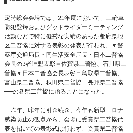
定時総会会場では、21年度において、二輪車
防犯登録およびグッドライダーミーティング
活動などで特に優秀な実績のあった都府県地
区二普協に対する表彰の発表が行われ、▼警
察庁交通局長・同生活安全局長・日本二普協
会長の3者連盟表彰＝佐賀県二普協、石川県二
普協▼日本二普協会長表彰＝鳥取県二普協、
富山県二普協、秋田県二普協、長野県二普協
──の各県二普協に贈ることになった。
一昨年、昨年に引き続き、今年も新型コロナ
感染防止の観点から、会場に受賞県二普協代
表を招いての表彰式は行わず、受賞県二普協