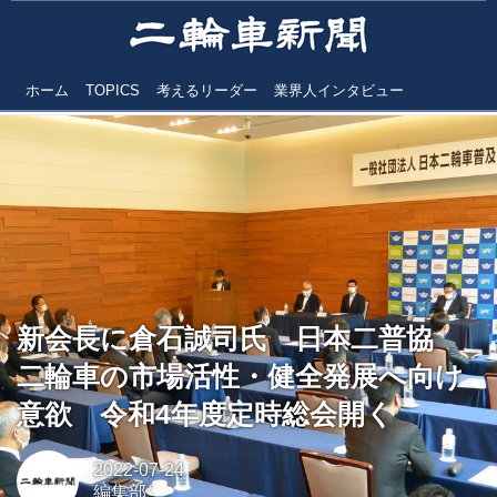
ホーム
TOPICS
考えるリーダー
業界人インタビュー
新会長に倉石誠司氏 日本二普協
二輪車の市場活性・健全発展へ向け
意欲 令和4年度定時総会開く
2022-07-24
編集部