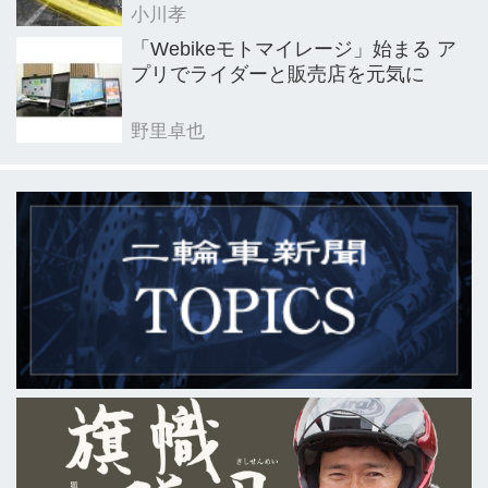
小川孝
「Webikeモトマイレージ」始まる ア
プリでライダーと販売店を元気に
野里卓也