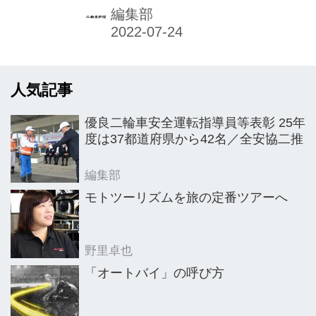
今年も新型コロナウイルス感染症予防
編集部
対策徹底のもと、出席者数を必要最小
限にとどめてリアル会場とオンライン
参加とのハイブリッド開催で行った。
人気記事
21年度事業報告／同決算など上程され
た議案が承認、可決されたほか、22年
優良二輪車安全運転指導員等表彰 25年
度事業計画／同収支予算の報告が行わ
度は37都道府県から42名／全安協二推
れた。役員選任では、神子柴寿昭会長
の後任に倉石誠司氏（本田技研工業取
編集部
締役会長）が選任された。 新会長は
モトツーリズムを旅の定番ツアーへ
「長い歴史と伝統を持つ二輪車業界で
日本二普協の会長職を務めさせていた
野里卓也
だくことは大変光栄なことである。同
「オートバイ」の呼び方
時に大...