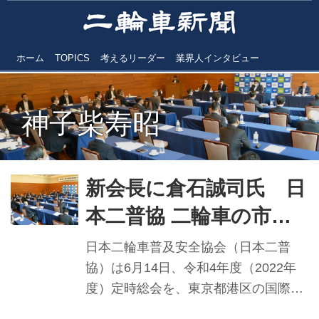
ホーム
TOPICS
考えるリーダー
業界人インタビュー
神子柴寿昭
新会長に倉石誠司氏 日
本二普協 二輪車の市場
活性・健全発展へ向け意
日本二輪車普及安全協会（日本二普
欲 令和4年度定時総会
協）は6月14日、令和4年度（2022年
度）定時総会を、東京都港区の国際文
開く
化会館「岩崎小彌太記念ホール」で、