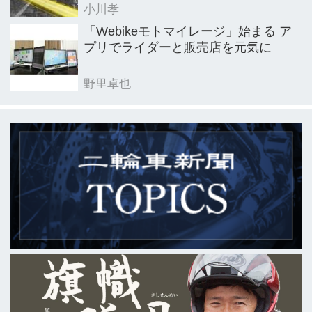
小川孝
「Webikeモトマイレージ」始まる ア
プリでライダーと販売店を元気に
野里卓也