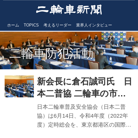
ホーム
TOPICS
考えるリーダー
業界人インタビュー
二輪車防犯活動
新会長に倉石誠司氏 日
本二普協 二輪車の市場
活性・健全発展へ向け意
日本二輪車普及安全協会（日本二普
欲 令和4年度定時総会
協）は6月14日、令和4年度（2022年
度）定時総会を、東京都港区の国際文
開く
化会館「岩崎小彌太記念ホール」で、