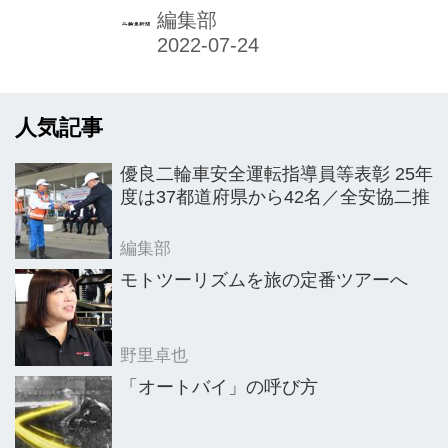
今年も新型コロナウイルス感染症予防
編集部
対策徹底のもと、出席者数を必要最小
限にとどめてリアル会場とオンライン
参加とのハイブリッド開催で行った。
人気記事
21年度事業報告／同決算など上程され
た議案が承認、可決されたほか、22年
優良二輪車安全運転指導員等表彰 25年
度事業計画／同収支予算の報告が行わ
度は37都道府県から42名／全安協二推
れた。役員選任では、神子柴寿昭会長
の後任に倉石誠司氏（本田技研工業取
編集部
締役会長）が選任された。 新会長は
モトツーリズムを旅の定番ツアーへ
「長い歴史と伝統を持つ二輪車業界で
日本二普協の会長職を務めさせていた
野里卓也
だくことは大変光栄なことである。同
「オートバイ」の呼び方
時に大...