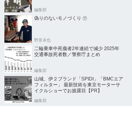
編集部
偽りのないモノづくり ㊦
野里卓也
二輪乗車中死傷者2年連続で減少 2025年
交通事故死者数／警察庁まとめ
編集部
山城、伊２ブランド「SPIDI」「BMCエア
フィルター」 最新技術を東京モーターサ
イクルショーでお披露目【PR】
編集部