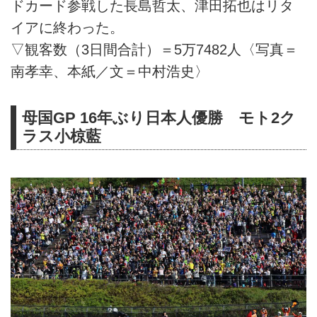
ドカード参戦した長島哲太、津田拓也はリタ
イアに終わった。
▽観客数（3日間合計）＝5万7482人〈写真＝
南孝幸、本紙／文＝中村浩史〉
母国GP 16年ぶり日本人優勝 モト2ク
ラス小椋藍