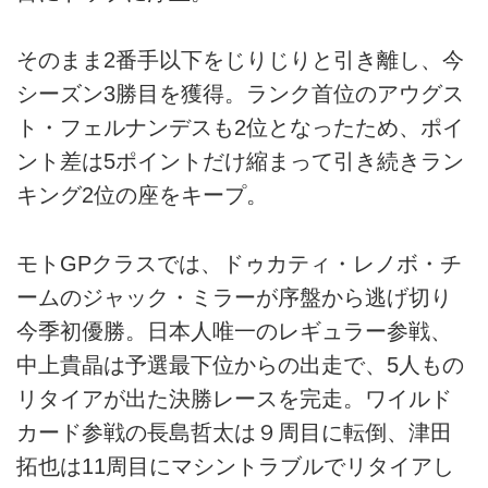
そのまま2番手以下をじりじりと引き離し、今
シーズン3勝目を獲得。ランク首位のアウグス
ト・フェルナンデスも2位となったため、ポイ
ント差は5ポイントだけ縮まって引き続きラン
キング2位の座をキープ。
モトGPクラスでは、ドゥカティ・レノボ・チ
ームのジャック・ミラーが序盤から逃げ切り
今季初優勝。日本人唯一のレギュラー参戦、
中上貴晶は予選最下位からの出走で、5人もの
リタイアが出た決勝レースを完走。ワイルド
カード参戦の長島哲太は９周目に転倒、津田
拓也は11周目にマシントラブルでリタイアし