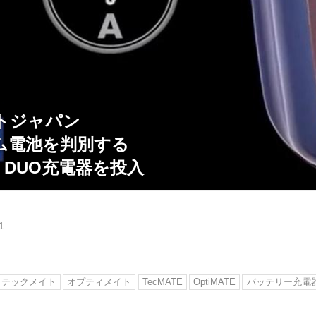
イトジャパン
ム電池を判別する
 2 DUO充電器を投入
1
テックメイト
オプティメイト
TecMATE
OptiMATE
バッテリー充電