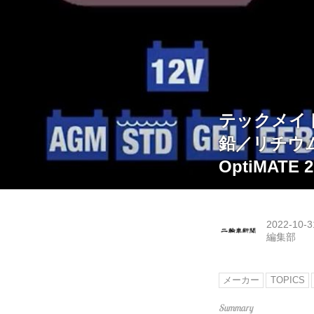
テックメ
鉛／リチウ
OptiMATE
2022-10-3
編集部
メーカー
TOPICS