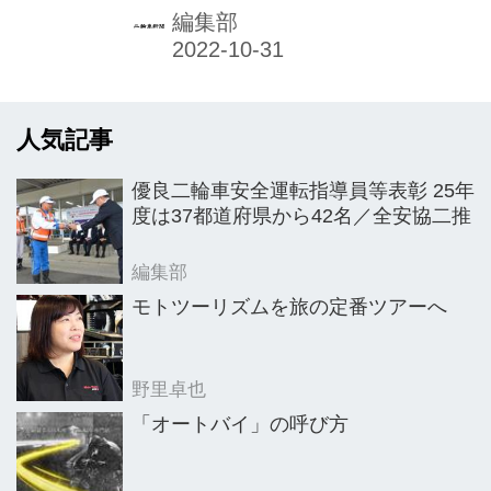
DUO充電器』（オプティメイト２デュ
編集部
オ）の国内販売を開始した。
人気記事
優良二輪車安全運転指導員等表彰 25年
度は37都道府県から42名／全安協二推
編集部
モトツーリズムを旅の定番ツアーへ
野里卓也
「オートバイ」の呼び方