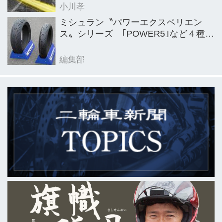
小川孝
ミシュラン〝パワーエクスペリエン
ス〟シリーズ ｢POWER5｣など４種を
新発売
編集部