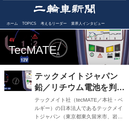
ホーム
TOPICS
考えるリーダー
業界人インタビュー
TecMATE
テックメイトジャパン
鉛／リチウム電池を判別
する OptiMATE 2 DUO
テックメイト社（tecMATE／本社・ベ
充電器を投入
ルギー）の日本法人であるテックメイ
トジャパン（東京都東久留米市、岩渕
和久社長）は、新製品『OrtiMATE 2