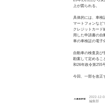
上が図られる。
具体的には、車検
マートフォンなど
クレジットカード
用した申請書の自
車の車検証の電子化
自動車の検査及び
勘案して定めるこ
和26年政令第25
今回、一部を改正す
2022-12-0
編集部