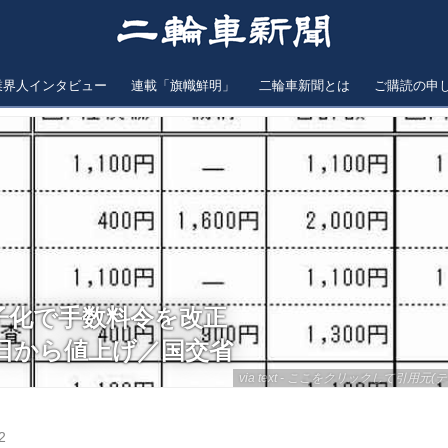
業界人インタビュー
連載「旗幟鮮明」
二輪車新聞とは
ご購読の申
子化で手数料令を改正
月1日から値上げ／国交省
via text - ここをクリックして引用元(テ
2