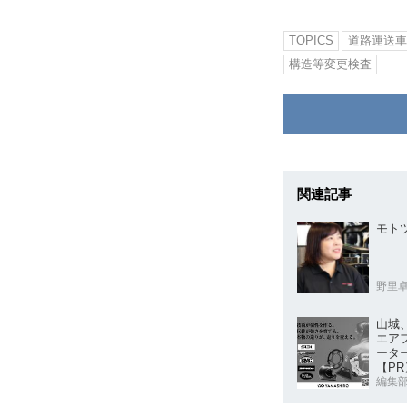
TOPICS
道路運送車
構造等変更検査
関連記事
モト
野里
山城、
エア
ータ
【PR
編集