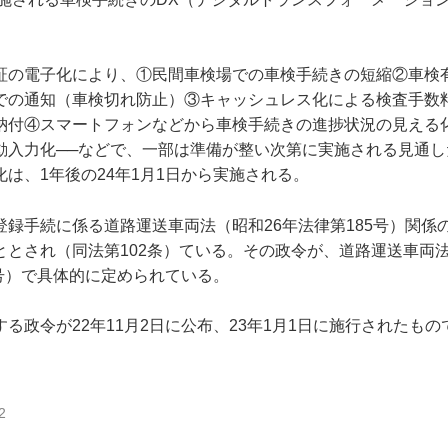
証の電子化により、①民間車検場での車検手続きの短縮②車検
での通知（車検切れ防止）③キャッシュレス化による検査手数
納付④スマートフォンなどから車検手続きの進捗状況の見える
動入力化──などで、一部は準備が整い次第に実施される見通し
は、1年後の24年1月1日から実施される。
登録手続に係る道路運送車両法（昭和26年法律第185号）関係
ととされ（同法第102条）ている。その政令が、道路運送車両
5号）で具体的に定められている。
る政令が22年11月2日に公布、23年1月1日に施行されたもの
2