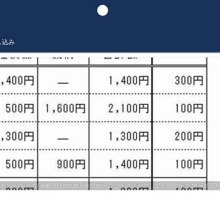
し込み
キスト)を入力(省略可) / site.to.link.com - ここをクリックして引用元を入力(省略可)