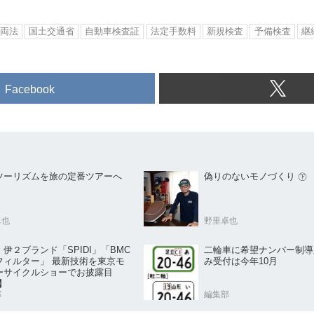
両法
国土交通省
自動車検査証
法定手数料
新規検査
予備検査
継
Facebook
ツーリズムを旅の定番ツアーへ
偽りのないモノづくり ㊦
卓也
野里卓也
伊２ブランド「SPIDI」「BMC
二輪車に希望ナンバー制導
フィルター」 最新技術を東京モ
み受付は今年10月
ーサイクルショーでお披露目
】
部
編集部