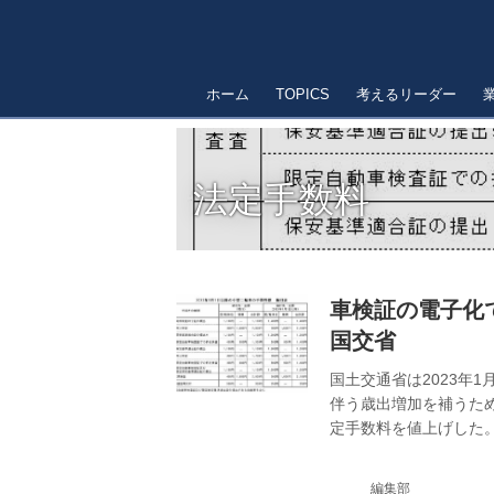
ホーム
TOPICS
考えるリーダー
法定手数料
車検証の電子化で
国交省
国土交通省は2023年
伴う歳出増加を補うた
定手数料を値上げした。
編集部