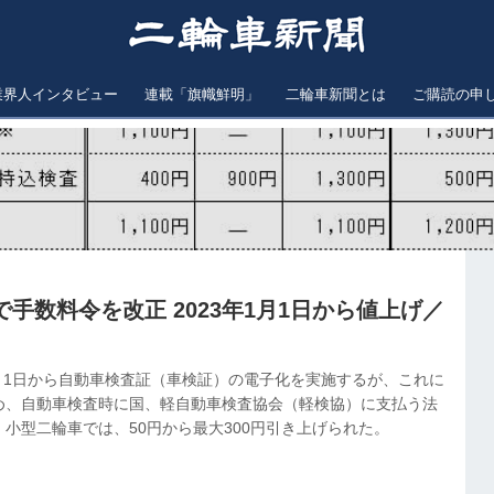
業界人インタビュー
連載「旗幟鮮明」
二輪車新聞とは
ご購読の申
手数料令を改正 2023年1月1日から値上げ／
1月1日から自動車検査証（車検証）の電子化を実施するが、これに
め、自動車検査時に国、軽自動車検査協会（軽検協）に支払う法
小型二輪車では、50円から最大300円引き上げられた。