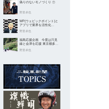
偽りのないモノづくり ㊦
野里卓也
WP(ウェビックポイント)と
アプリで業界を活性化
Webike㊦
野里卓也
福島応援企画 今度は只見
線と会津を応援 東京都多摩
市の販売店 ヤングオート
野里卓也