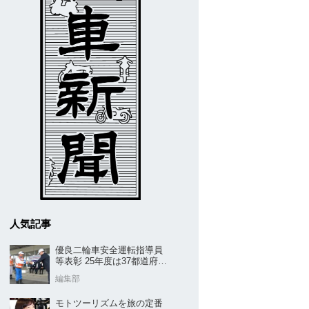
人気記事
優良二輪車安全運転指導員
等表彰 25年度は37都道府県
から42名／全安協二推
編集部
モトツーリズムを旅の定番