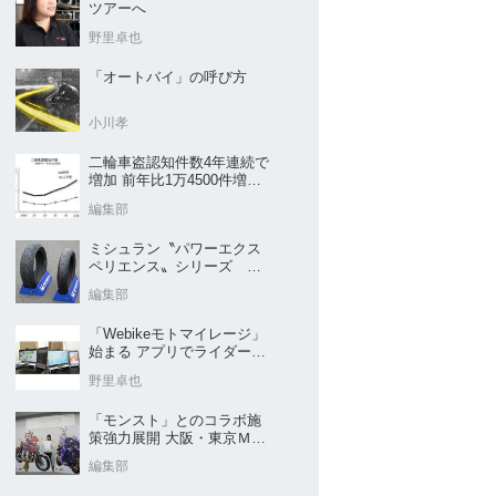
ツアーへ
野里卓也
「オートバイ」の呼び方
小川孝
二輪車盗認知件数4年連続で
増加 前年比1万4500件増／
警察庁まとめ
編集部
ミシュラン〝パワーエクス
ペリエンス〟シリーズ
｢POWER5｣など４種を新発
編集部
売
「Webikeモトマイレージ」
始まる アプリでライダーと
販売店を元気に
野里卓也
「モンスト」とのコラボ施
策強力展開 大阪・東京ＭＣ
ショー2026開催概要発表
編集部