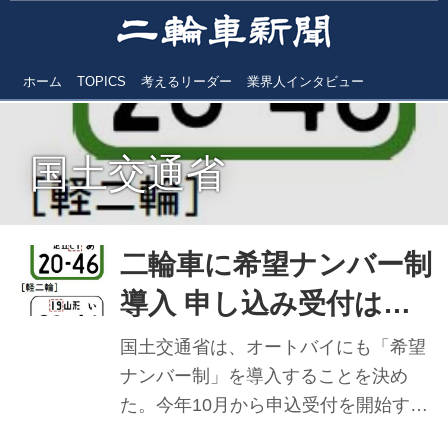
ホーム
TOPICS
考えるリーダー
業界人インタビュー
国土交通省
二輪車に希望ナンバー制
導入 申し込み受付は今
年10月
国土交通省は、オートバイにも「希望
ナンバー制」を導入することを決め
た。今年10月から申込受付を開始す
る。対象となるのは、小型二輪自動車