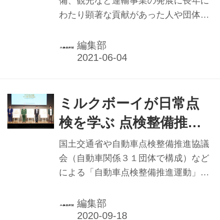
備、観光など運輸事業の発展に長年に
わたり顕著な貢献があった人や団体な
どを称える国土交通省「自動車関係功
労者」が、2020年度（令和2年度）も
編集部
行われ、日本二輪車普及安全協会（日
本二普協）と全国オートバイ協同組合
連合会（AJ）の推薦を受けた二輪車関
係受賞者に対する表彰が、今年2月24
ミルクボーイが日常点
日の近畿運輸局長表彰で全員が出揃っ
検を学ぶ 点検整備推進
た。
運動
国土交通省や自動車点検整備推進協議
会（自動車関係３１団体で構成）など
による「自動車点検整備推進運動」全
国統一強化月間が、9月に展開（既
報）。そのキックオフとして記者発表
編集部
が9月8日に開かれた。