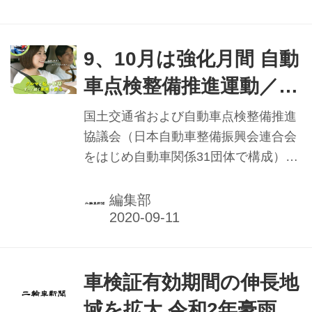
9、10月は強化月間 自動
車点検整備推進運動／国
交省と関係31団体
国土交通省および自動車点検整備推進
協議会（日本自動車整備振興会連合会
をはじめ自動車関係31団体で構成）な
どは、今年も9、10月の2カ月間（沖縄
は8、9月の2カ月間）を「自動車点検
編集部
整備推進運動」強化月間として展開し
ている。内閣府、警察庁、環境省の後
援や自動車技術総合機構、軽自動車検
査協会、独立行政法人自動車事故対策
車検証有効期間の伸長地
機構の協力を得て、全国各地で自動車
域を拡大 令和2年豪雨災