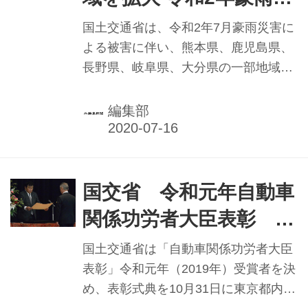
の日常点検や定期点検整備の必要性を
害による被害に対応 国
訴求する。
国土交通省は、令和2年7月豪雨災害に
交省
よる被害に伴い、熊本県、鹿児島県、
長野県、岐阜県、大分県の一部地域の
自動車について自動車検査証（車検
証）の有効期間を8月4日まで伸長して
編集部
いるが、被害の状況にかんがみ、7月
14日、対象地域を拡大すると発表し
た。
国交省 令和元年自動車
関係功労者大臣表彰 二
輪業界推薦受賞は5名
国土交通省は「自動車関係功労者大臣
表彰」令和元年（2019年）受賞者を決
め、表彰式典を10月31日に東京都内の