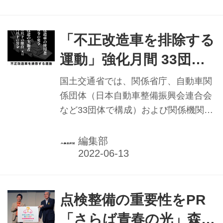
は、運輸や自動車・二輪車の販売およ
び整備、観光など運輸事業の発展に多
年にわたり顕著な貢献があった人や団
「不正改造車を排除する
体などを対象に、同表彰を毎年行って
運動」強化月間 33団
いる。表彰を受けるには国交省に認可
体・5省庁・2機関と連携
された推薦団体からの推薦が必要で、
国土交通省では、関係省庁、自動車関
二輪車業界では全国オートバイ協同組
係団体（日本自動車整備振興会連合会
合連合会（AJ）と日本二輪車普及安全
など33団体で構成）および関係機関と
協会（日本二普協）の2団体となって
連携し、今年も6月（内閣府沖縄総合
いる。
事務局は10月）の1カ月を「不正改造
編集部
車を排除する運動」強化月間としてス
タート。啓発活動や街頭検査などによ
り、各地方運輸局で違法マフラーなど
不正改造車の排除を集中的に展開し、
点検整備の重要性をPR
安全・安心な車社会形成のための徹底
「さらば青春の光」森田