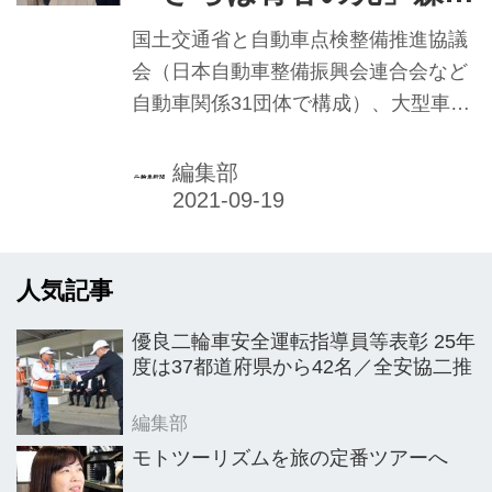
した取り組みを行うとしている。
さんが学ぶ
国土交通省と自動車点検整備推進協議
会（日本自動車整備振興会連合会など
自動車関係31団体で構成）、大型車の
車輪脱落事故防止対策に係る連絡会
（15団体で構成）などによる「自動車
編集部
点検整備推進運動」強化月間が、9月1
日からスタート（既報）。記者発表会
が9月7日、東京・六本木で開かれた。
人気記事
優良二輪車安全運転指導員等表彰 25年
度は37都道府県から42名／全安協二推
編集部
モトツーリズムを旅の定番ツアーへ