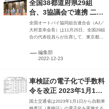
は啓発活動や街頭検査、情報収集など
全国38都道府県29組
により、違法マフラーなど不正改造車
合、3協議会で連携 二輪
の排除を集中的に行っている。
車業界環境改善に向けて
全国オートバイ協同組合連合会（AJ／
／AJ通常総会開催
大村直幸会長）は11月25日、全国29組
合の代表役員らが出席して、東京都港
区のANAインターコンチネンタルホテ
ル東京で「第19回通常総会」を開催し
編集部
た。議案審議では、2023年（22年10
月1日〜23年9月30日）事業計画などを
決めた。 22年度は21年度に続き、新
型コロナウイルス感染症の影響で会議
車検証の電子化で手数料
の開催が困難となり、オンラインを併
令を改正 2023年1月1日
用する運用となった。23年度はAJビジ
から値上げ／国交省
ョンを基盤とし、29組合3協議会で相
国土交通省は2023年1月1日から自動車
互連携し、さらに組織化を推進。二輪
検査証（車検証）の電子化を実施する