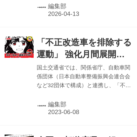
（小型二輪）と軽二輪自動車（軽二
編集部
輪）。希望ナンバー制導入に合わせ
て、ナンバープレートの様式も変更す
る。
「不正改造車を排除する
運動」 強化月間展開中
／国交省
国土交通省では、関係省庁、自動車関
係団体（日本自動車整備振興会連合会
など32団体で構成）と連携し、「不正
改造車を排除する運動」を展開してい
る。その一環で、今年も各地方運輸局
編集部
等が定める「強化月間」が6月の1カ月
間（内閣府沖縄総合事務局は10月の1
カ月間）にわたり展開中だ。期間中に