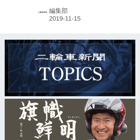
国交省庁舎内で開いた。国交省は、運
輸や自動車・二輪車の販売および整
編集部
備、観光など運輸事業の発展に多年に
わたり顕著な貢献があった人や団体な
どを対象に、同表彰を毎年行ってい
る。表彰を受けるには国交省に認可さ
れた推薦団体からの推薦が必要で、二
輪車業界では全国オートバイ協同組合
連合会（AJ）と日本二輪車普及安全協
会の2団体となっている。