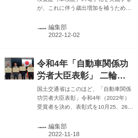
車を取り巻く環境改善とともに、業界
が、これに伴う歳出増加を補うため、
の諸問題に対応する。総会後には情報
自動車検査時に国、軽自動車検査協会
交換会が開催され、全国から国会議員
（軽検協）に支払う法定手数料を値上
編集部
ら23人、そして...
げした。小型二輪車では、50円から最
大300円引き上げられた。
令和4年「自動車関係功
労者大臣表彰」 二輪車
関係で5名が受賞／国交
国土交通省はこのほど、「自動車関係
省
功労者大臣表彰」令和4年（2022年）
受賞者を決め、表彰式を10月25、26日
の2日間、新型コロナウイルス感染症
拡大予防対策徹底のもと、東京・霞が
編集部
関の国交省内で開催した。国交省で