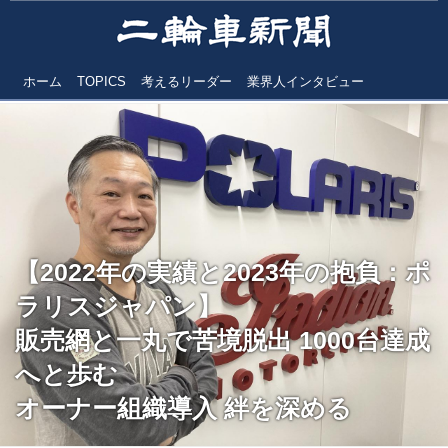
ホーム
TOPICS
考えるリーダー
業界人インタビュー
【2022年の実績と2023年の抱負：ポ
ラリスジャパン】
販売網と一丸で苦境脱出 1000台達成
へと歩む
オーナー組織導入 絆を深める