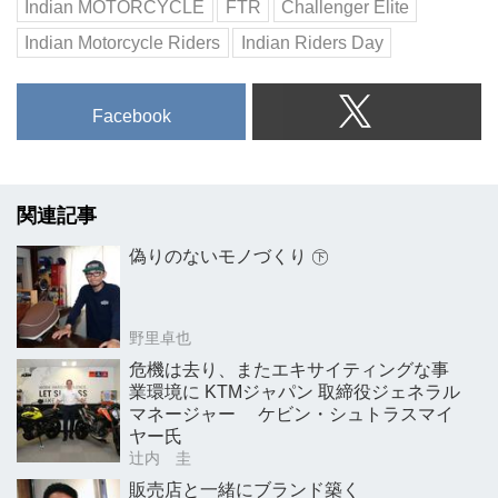
Indian MOTORCYCLE
FTR
Challenger Elite
Indian Motorcycle Riders
Indian Riders Day
Facebook
関連記事
偽りのないモノづくり ㊦
野里卓也
危機は去り、またエキサイティングな事
業環境に KTMジャパン 取締役ジェネラル
マネージャー ケビン・シュトラスマイ
ヤー氏
辻内 圭
販売店と一緒にブランド築く