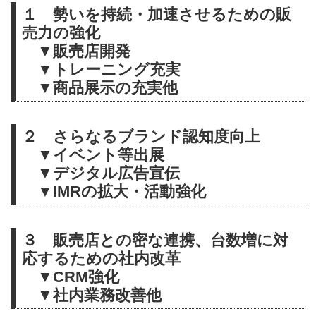
１ 勢いを持続・加速させるための販
売力の強化
▼販売店開発
▼トレーニング充実
▼商品展示の充実他
２ さらなるブランド認知度向上
▼イベント等出展
▼デジタル広告宣伝
▼IMRの拡大・活動強化
３ 販売店との密な連携、台数増に対
応するための社内改革
▼CRM強化
▼社内業務改善他