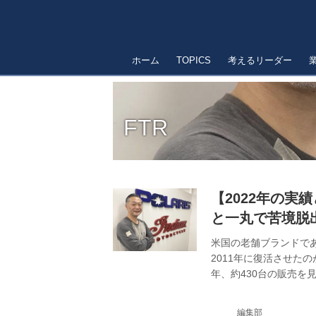
ホーム
TOPICS
考えるリーダー
FTR
【2022年の実
と一丸で苦境脱出
を深める
米国の老舗ブランドで
2011年に復活させた
年、約430台の販売を
編集部