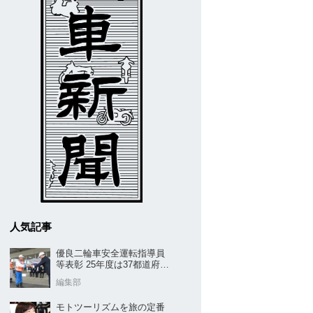
人気記事
優良二輪車安全運転指導員
等表彰 25年度は37都道府県
から42名／全安協二推
編集部
モトツーリズムを旅の定番