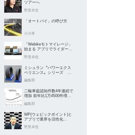
ツアーへ
野里卓也
「オートバイ」の呼び方
小川孝
「Webikeモトマイレージ」
始まる アプリでライダーと
販売店を元気に
野里卓也
ミシュラン〝パワーエクス
ペリエンス〟シリーズ
｢POWER5｣など４種を新発
編集部
売
二輪車盗認知件数4年連続で
増加 前年比1万4500件増／
警察庁まとめ
編集部
WP(ウェビックポイント)と
アプリで業界を活性化
Webike㊦
野里卓也