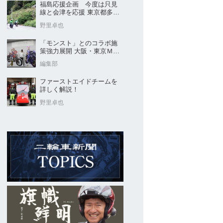
福島応援企画 今度は只見
線と会津を応援 東京都多摩
市の販売店 ヤングオート
野里卓也
「モンスト」とのコラボ施
策強力展開 大阪・東京ＭＣ
ショー2026開催概要発表
編集部
ファーストエイドチームを
詳しく解説！
野里卓也