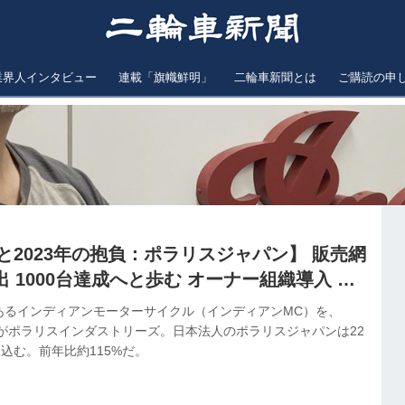
業界人インタビュー
連載「旗幟鮮明」
二輪車新聞とは
ご購読の申
績と2023年の抱負：ポラリスジャパン】 販売網
 1000台達成へと歩む オーナー組織導入 絆
あるインディアンモーターサイクル（インディアンMC）を、
のがポラリスインダストリーズ。日本法人のポラリスジャパンは22
見込む。前年比約115%だ。