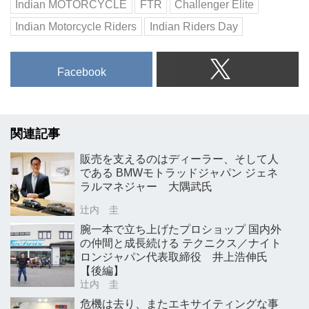
Indian MOTORCYCLE
FTR
Challenger Elite
Indian Motorcycle Riders
Indian Riders Day
Facebook
関連記事
販売を支えるのはディーラー、そして人
である BMWモトラッドジャパン ジェネ
ラルマネジャー 大隅武氏
辻内 圭
腕一本で立ち上げたプロショップ 国内外
の仲間と成長続ける テクニクス／ナイト
ロンジャパン代表取締役 井上浩伸氏
【後編】
辻内 圭
危機は去り、またエキサイティングな事