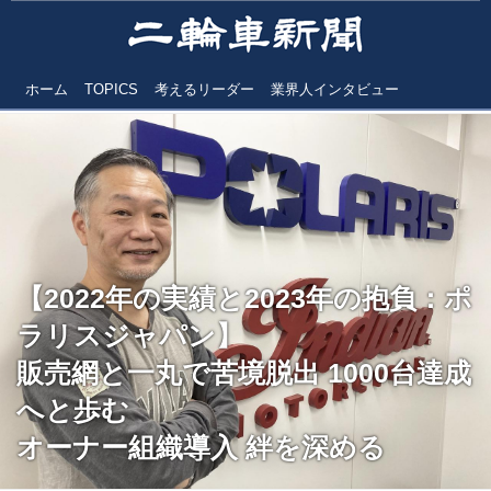
ホーム
TOPICS
考えるリーダー
業界人インタビュー
【2022年の実績と2023年の抱負：ポ
ラリスジャパン】
販売網と一丸で苦境脱出 1000台達成
へと歩む
オーナー組織導入 絆を深める