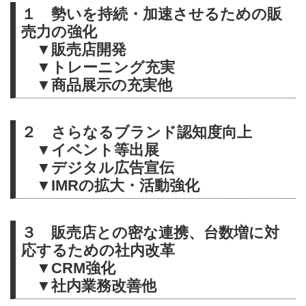
１ 勢いを持続・加速させるための販
売力の強化
▼販売店開発
▼トレーニング充実
▼商品展示の充実他
２ さらなるブランド認知度向上
▼イベント等出展
▼デジタル広告宣伝
▼IMRの拡大・活動強化
３ 販売店との密な連携、台数増に対
応するための社内改革
▼CRM強化
▼社内業務改善他