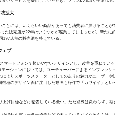
り良いサービスを提供していただき、プラスの循環が生まれる
地域拡大
いことには、いくらいい商品があっても消費者に届けることが
あった販売店が22年はいくつかが廃業してしまったが、新たに約
全国197店舗の販売網を整えている。
：ウェブ
。スマートフォンで扱いやすいデザインとし、改善を重ねている
のプロモーションにおいては、ユーチューバーによるインプレッシ
れによりスポーツスクーターとしての走りの魅力がユーザーや
同機種のデザイン面に注目した動画も好評で「カワイイ」とい
売り上げ目標などは精査している最中。ただ路線は変わらず、蔡
供給遅れやディーラー施策などで困っているバイク屋さんは、