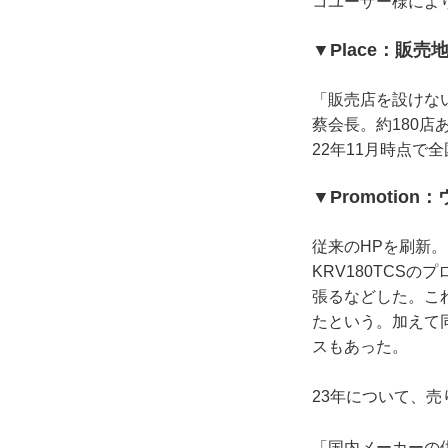
コユーザー様によ
▼Place：販売
「販売店を設けな
蔡会長。約180店
22年11月時点で
▼Promotion
従来のHPを刷新
KRV180TCS
張るなどした。こ
たという。加えて
スもあった。
23年について、
「国内メーカーの