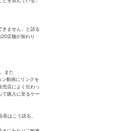
ことを望んでいる」
できません」と語る
20店舗が加わり
。また
ョン動画にリンクを
販売店によく伝わっ
って購入に至るケー
会長はこう語る。
長きにわたり二輪車