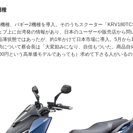
機種
機種、バギー2機種を導入。そのうちスクーター「KRV180T
ェブ上に台湾発の情報があり、日本のユーザーや販売店から問
薄状態ではあったが、約1年かけて日本市場に導入。5月から1
功について蔡会長は「大変励みになり、自信もついた。商品自
000円という高単価モデルであっても）求めて下さる人がいる