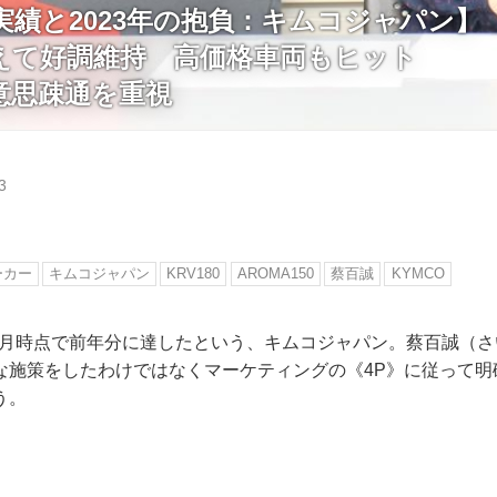
の実績と2023年の抱負：キムコジャパン】
えて好調維持 高価格車両もヒット
意思疎通を重視
3
ーカー
キムコジャパン
KRV180
AROMA150
蔡百誠
KYMCO
10月時点で前年分に達したという、キムコジャパン。蔡百誠（
な施策をしたわけではなくマーケティングの《4P》に従って明
う。