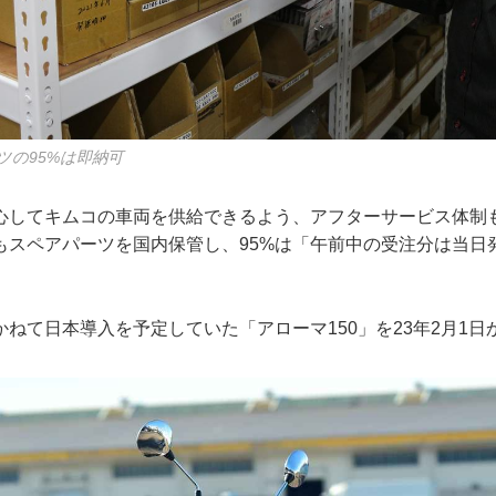
ツの95%は即納可
心してキムコの車両を供給できるよう、アフターサービス体制も
もスペアパーツを国内保管し、95%は「午前中の受注分は当日
ねて日本導入を予定していた「アローマ150」を23年2月1