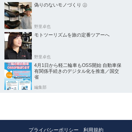
偽りのないモノづくり ㊤
野里卓也
モトツーリズムを旅の定番ツアーへ
野里卓也
4月1日から軽二輪車もOSS開始 自動車保
有関係手続きのデジタル化を推進／国交
省
編集部
プライバシーポリシー
利用規約