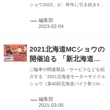
ショウ2023」が、昨年に引き続き3月
11日（土）・12日（日）の2日間にわ
たり開催される。
編集部
2021北海道MCショウの
開催迫る 「新北海道ス
タイル」で新型コロナ
二輪車や関連製品・サービスなどを紹
対策徹底 AJ北海道主
介する「2021北海道モーターサイクル
ショウ（第40回北海道バイク祭りinア
催
クセスサッポロ）」が、3月13日
（土）・14日（日）の2日間、開催さ
編集部
れる。主催は北海道二輪車商業協同組