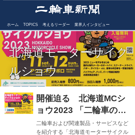
ホーム
TOPICS
考えるリーダー
業界人インタビュー
北海道モーターサイク
ルショウ
開催迫る 北海道MCシ
ョウ2023 「二輪車のあ
る北海道ライフ」を提案
二輪車および関連製品・サービスなど
を紹介する「北海道モーターサイクル