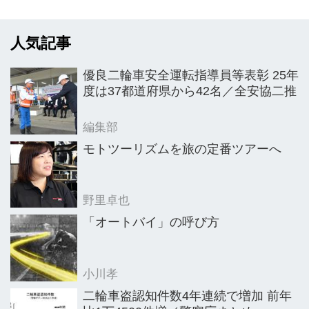
合（AJ北海道／大村直幸理事長）北海
道モーターサイクルショウ実行委員
人気記事
会。
優良二輪車安全運転指導員等表彰 25年
度は37都道府県から42名／全安協二推
編集部
モトツーリズムを旅の定番ツアーへ
野里卓也
「オートバイ」の呼び方
小川孝
二輪車盗認知件数4年連続で増加 前年