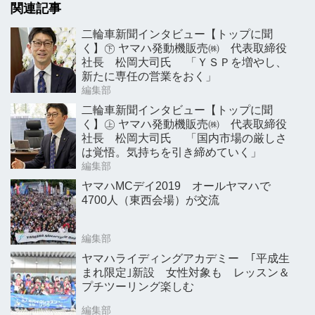
関連記事
二輪車新聞インタビュー【トップに聞
く】㊦ ヤマハ発動機販売㈱ 代表取締役
社長 松岡大司氏 「ＹＳＰを増やし、
新たに専任の営業をおく」
編集部
二輪車新聞インタビュー【トップに聞
く】㊤ ヤマハ発動機販売㈱ 代表取締役
社長 松岡大司氏 「国内市場の厳しさ
は覚悟。気持ちを引き締めていく」
編集部
ヤマハMCデイ2019 オールヤマハで
4700人（東西会場）が交流
編集部
ヤマハライディングアカデミー ｢平成生
まれ限定｣新設 女性対象も レッスン＆
プチツーリング楽しむ
編集部