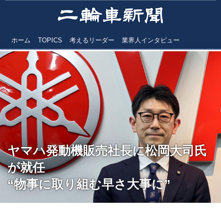
ホーム
TOPICS
考えるリーダー
業界人インタビュー
ヤマハ発動機販売社長に松岡大司氏
が就任
“物事に取り組む早さ大事に”