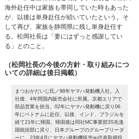
海外赴任中は家族も帯同していた時もあった
が、以後は単身赴任が続いていたという。そ
して再び、家族を静岡県に残し単身赴任す
る。松岡社長は「妻にはずっと感謝してい
る」とのこと。
（松岡社長の今後の方針・取り組みにつ
いての詳細は後日掲載）
まつおかだいじ氏／98年ヤマハ発動機入社。入
社後、4年間国内販売会社に所属。京都エリアで
部品営業を担当。02年にヤマハ発動機に戻り06
年にベトナムに赴任。以後、インド、ブラジルを
経て21年に帰国。帰国後は同社MC事業部3S先進
国統括部に戻り、日本グループのグループリーダ
ーに。23年4月にヤマハ発動機販売㈱代表取締役