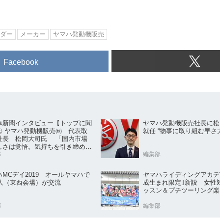
ダー
メーカー
ヤマハ発動機販売
Facebook
車新聞インタビュー【トップに聞
ヤマハ発動機販売社長に松
㊤ ヤマハ発動機販売㈱ 代表取
就任 “物事に取り組む早さ
社長 松岡大司氏 「国内市場
しさは覚悟。気持ちを引き締めて
」
部
編集部
ハMCデイ2019 オールヤマハで
ヤマハライディングアカデ
0人（東西会場）が交流
成生まれ限定｣新設 女性
ッスン＆プチツーリング楽
部
編集部