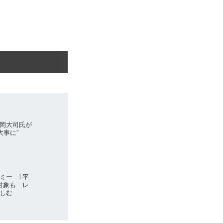
岡大司氏が
大事に”
ミー ｢平
対象も レ
しむ