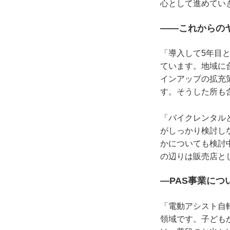
心として進めてい
――これからのヤ
「導入して5年目
ています。地域に
インアップの拡充
す。そうした所も
「バイクレンタル
がしっかり検討し
かについても検討
の辺りは販売店と
―PAS事業につ
「電動アシスト自
領域です。子ども