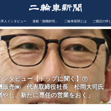
業界人インタビュー
連載「旗幟鮮明」
二輪車新聞とは
ご購読の申
インタビュー【トップに聞く】㊦
機販売㈱ 代表取締役社長 松岡大司氏
増やし、新たに専任の営業をおく」