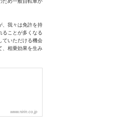
のため一般自転車か
が、我々は免許を持
れることが多くなる
していただける機会
て、相乗効果を生み
www.nirin.co.jp