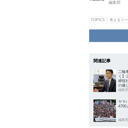
編集部
TOPICS
考えるリー
関連記事
二輪
く】
締役
の厳
いく
編集
ヤマ
470
編集