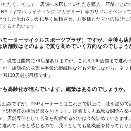
いただく。そして、店舗へ来店していただき購入、店舗ごとの
YRA（ヤマハ ライディング アカデミー）等のリアルイベント
そうした流れをいかに早く回転させ、お客様とヤマハの結びつ
てくると思います」
マハモーターサイクルスポーツプラザ）ですが、今後も店
は店舗数はそのままで質を高めていく方向なのでしょう
す。現在は国内に74店舗ありますが、これを100店舗まで進め
すが、店舗様の収支や事業の継続性なども分析しながら、ネッ
国100店舗が目標です」
ーも高齢化が進んでいます。施策はあるのでしょうか。
り組みですが、YSPオーナーとはこれまで以上に、膝を詰めて
、YSP専任の担当営業をおきます。従前よりも親密な関係を築
か、店舗専任として営業を配置するのかは今後詰めていきます
て進めていると感じるので、我々としても危機感を持っており