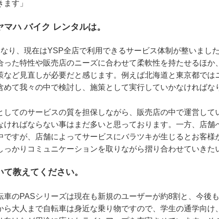
きます」
マハ バイク レンタルは。
となり、現在はYSP全店で利用できるサービス体制が整いまし
合った特性や販売店のニーズに合わせて柔軟性を持たせるほか
策など見直しが必要だと感じます。例えば北海道と東京都では
含めて我々の中で検討し、施策として実行していかなければな
としてのサービスの質を担保しながら、販売店の中で運営して
なければならない事はまだ多いと思っております。一方、店舗
中ですが、店舗によってサービスにバラツキが生じるとお客様
しっかりコミュニケーションを取りながら摺り合わせていきた
いて教えてください。
転車のPASシリーズは現在も新規のユーザーが約8割と、今後
から大人まで自転車は身近な乗り物ですので、学生の通学向け