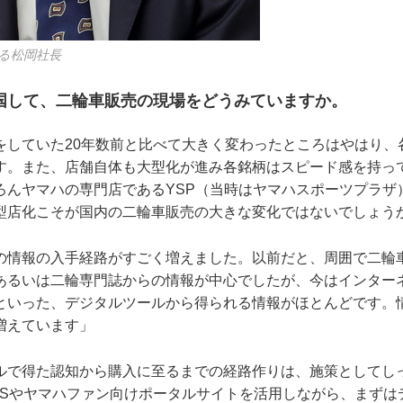
る松岡社長
国して、二輪車販売の現場をどうみていますか。
をしていた20年数前と比べて大きく変わったところはやはり、
す。また、店舗自体も大型化が進み各銘柄はスピード感を持っ
ろんヤマハの専門店であるYSP（当時はヤマハスポーツプラザ
型店化こそが国内の二輪車販売の大きな変化ではないでしょう
の情報の入手経路がすごく増えました。以前だと、周囲で二輪
あるいは二輪専門誌からの情報が中心でしたが、今はインターネ
といった、デジタルツールから得られる情報がほとんどです。
増えています」
ルで得た認知から購入に至るまでの経路作りは、施策としてし
NSやヤマハファン向けポータルサイトを活用しながら、まずは