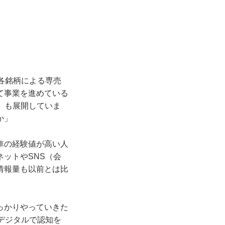
各銘柄による専売
て事業を進めている
）も展開していま
か」
車の経験値が高い人
ットやSNS（会
情報量も以前とは比
っかりやっていきた
デジタルで認知を