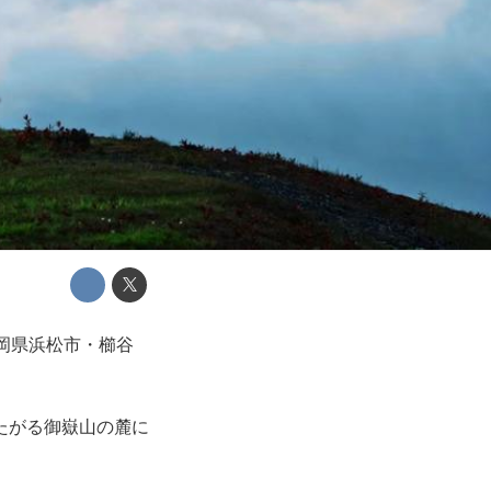
ニ
岡県浜松市・櫛谷
たがる御嶽山の麓に