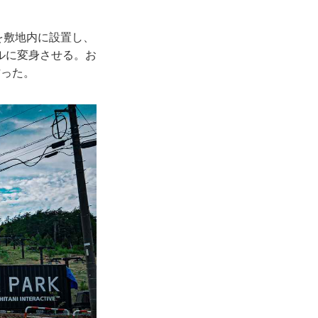
を敷地内に設置し、
ルに変身させる。お
作った。