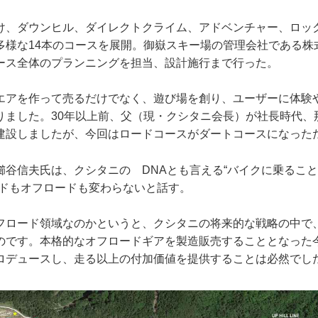
け、ダウンヒル、ダイレクトクライム、アドベンチャー、ロッ
多様な14本のコースを展開。御嶽スキー場の管理会社である株
ース全体のプランニングを担当、設計施行まで行った。
エアを作って売るだけでなく、遊び場を創り、ユーザーに体験
りました。30年以上前、父（現・クシタニ会長）が社長時代、
建設しましたが、今回はロードコースがダートコースになった
櫛谷信夫氏は、クシタニの DNAとも言える“バイクに乗るこ
ードもオフロードも変わらないと話す。
フロード領域なのかというと、クシタニの将来的な戦略の中で
のです。本格的なオフロードギアを製造販売することとなった
ロデュースし、走る以上の付加価値を提供することは必然でし