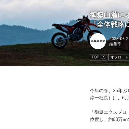
御嶽山麓に
「全体戦略
2023-06-2
編集部
TOPICS
オフロード
今年の春、25年
淳一社長）は、6
「御嶽エクスプロ
位置し、約63万