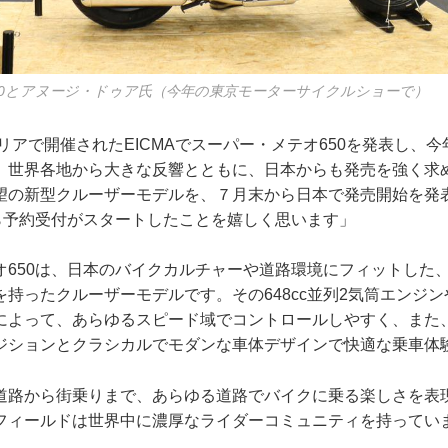
50とアヌージ・ドゥア氏（今年の東京モーターサイクルショーで）
タリアで開催されたEICMAでスーパー・メテオ650を発表し、
、世界各地から大きな反響とともに、日本からも発売を強く求
望の新型クルーザーモデルを、７月末から日本で発売開始を発
から予約受付がスタートしたことを嬉しく思います」
オ650は、日本のバイクカルチャーや道路環境にフィットした
持ったクルーザーモデルです。その648cc並列2気筒エンジ
によって、あらゆるスピード域でコントロールしやすく、また
ジションとクラシカルでモダンな車体デザインで快適な乗車体
道路から街乗りまで、あらゆる道路でバイクに乗る楽しさを表
フィールドは世界中に濃厚なライダーコミュニティを持ってい