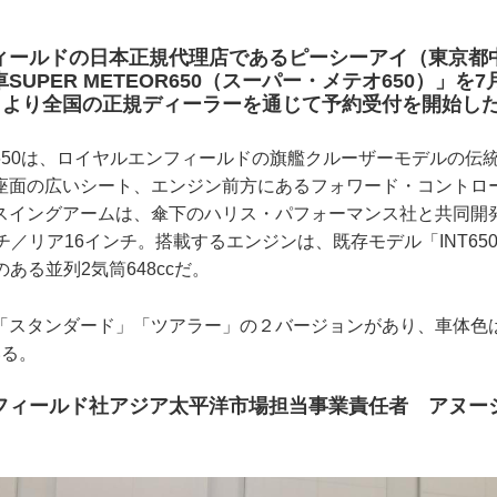
ィールドの日本正規代理店であるピーシーアイ（東京都
UPER METEOR650（スーパー・メテオ650）」を
0日より全国の正規ディーラーを通じて予約受付を開始し
650は、ロイヤルエンフィールドの旗艦クルーザーモデルの伝
座面の広いシート、エンジン前方にあるフォワード・コントロ
スイングアームは、傘下のハリス・パフォーマンス社と共同開
チ／リア16インチ。搭載するエンジンは、既存モデル「INT65
のある並列2気筒648ccだ。
「スタンダード」「ツアラー」の２バージョンがあり、車体色
いる。
フィールド社アジア太平洋市場担当事業責任者 アヌー