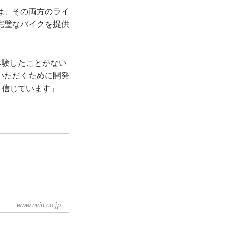
は、その両方のライ
完璧なバイクを提供
体験したことがない
いただくために開発
と信じています」
www.nirin.co.jp