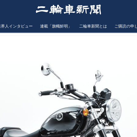
業界人インタビュー
連載「旗幟鮮明」
二輪車新聞とは
ご購読の申