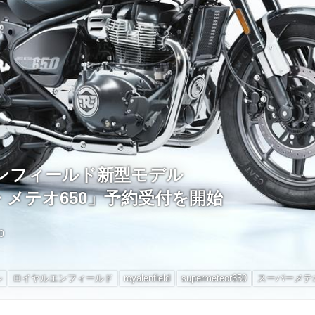
ンフィールド新型モデル
メテオ650」予約受付を開始
0
ル
ロイヤルエンフィールド
royalenfield
supermeteor650
スーパーメテ