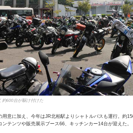
約600台が駆け付けた
の用意に加え、今年はJR北柏駅よりシャトルバスも運行。約15
コンテンツや販売展示ブース66、キッチンカー14台が迎えた。