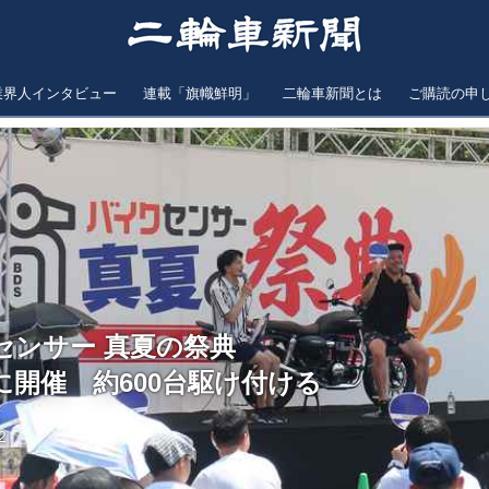
業界人インタビュー
連載「旗幟鮮明」
二輪車新聞とは
ご購読の申
センサー 真夏の祭典
に開催 約600台駆け付ける
2