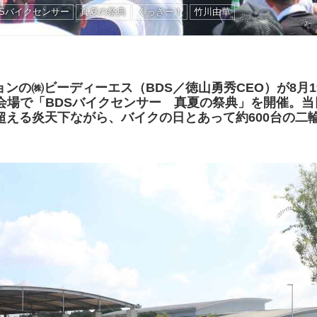
DSバイクセンサー
真夏の祭典
くっきー！
竹川由華
ンの㈱ビーディーエス（BDS／徳山勇秀CEO）が8月
杜会場で「BDSバイクセンサー 真夏の祭典」を開催。
超える炎天下ながら、バイクの日とあって約600台の二