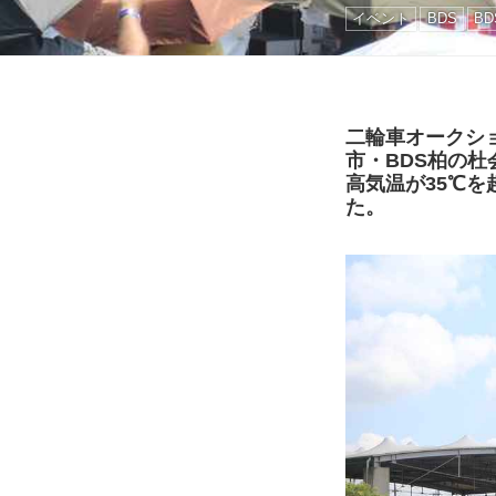
イベント
BDS
B
二輪車オークショ
市・BDS柏の
高気温が35℃を
た。