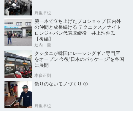
野里卓也
腕一本で立ち上げたプロショップ 国内外
の仲間と成長続ける テクニクス／ナイト
ロンジャパン代表取締役 井上浩伸氏
【後編】
辻内 圭
クシタニが韓国にレーシングギア専門店
をオープン 今後“日本のパッケージ”を各国
に展開
本多正則
偽りのないモノづくり ㊦
野里卓也