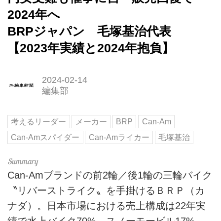
2024年へ
BRPジャパン 毛塚基治代表
【2023年実績と2024年抱負】
2024-02-14
編集部
考えるリーダー
メーカー
BRP
Can-Am
Can-Amスパイダー
Can-Amライカー
毛塚基治
Can-Amブランドの前2輪／後1輪の三輪バイク
〝リバーストライク〟を手掛けるＢＲＰ（カ
ナダ）。日本市場における売上構成は22年実