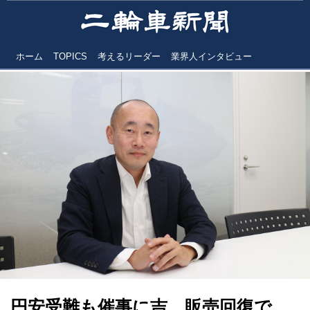
ホーム
TOPICS
考えるリーダー
業界人インタビュー
円安受難も催事に吉 販売回復で