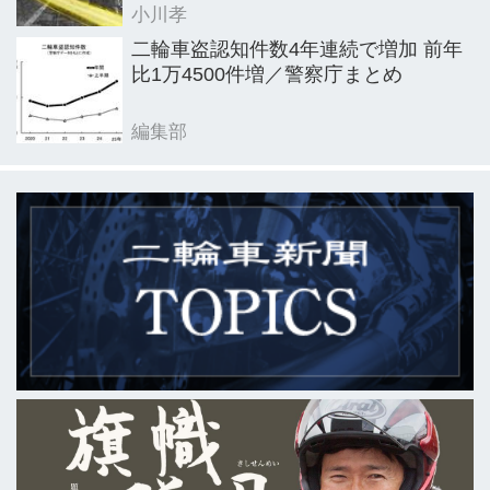
小川孝
二輪車盗認知件数4年連続で増加 前年
比1万4500件増／警察庁まとめ
編集部