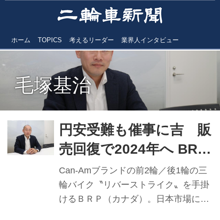
ホーム
TOPICS
考えるリーダー
業界人インタビュー
毛塚基治
円安受難も催事に吉 販
売回復で2024年へ BRP
ジャパン 毛塚基治代表
Can-Amブランドの前2輪／後1輪の三
【2023年実績と2024年
輪バイク〝リバーストライク〟を手掛
けるＢＲＰ（カナダ）。日本市場にお
抱負】
ける売上構成は22年実績で水上バイク