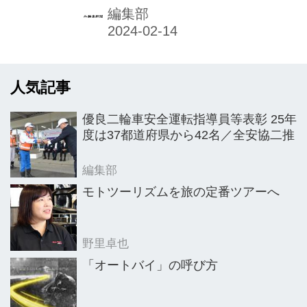
70%、スノーモービル17%、そして三
編集部
輪バイクとＡＴＶ（バギー）あわせて
13%となっている。
人気記事
優良二輪車安全運転指導員等表彰 25年
度は37都道府県から42名／全安協二推
編集部
モトツーリズムを旅の定番ツアーへ
野里卓也
「オートバイ」の呼び方