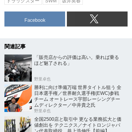
ドラッグスター
SWM
坂井英春
Facebook
関連記事
「販売店からの評価は高い。乗れば乗る
ほど魅了される」
野里卓也
勝利に向け準備万端 世界タイトル狙う 全
日本選手権／世界耐久選手権(EWC)参戦
チーム オートレース宇部レーシングチー
ムディレクター／中井貴之氏
野里卓也
全国2500店と取引中 更なる業務拡大と価
値創出を テクニクス／ナイトロンジャパ
ン代表取締役 井上浩伸氏【前編】