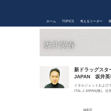
ホーム
TOPICS
考えるリーダー
坂井英春
新ドラッグスター
JAPAN 坂井英
イタルジェットおよびＳ
ITAL‐J JAPAN
編集部