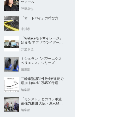
ツアーへ
野里卓也
「オートバイ」の呼び方
小川孝
「Webikeモトマイレージ」
始まる アプリでライダーと
販売店を元気に
野里卓也
ミシュラン〝パワーエクス
ペリエンス〟シリーズ
｢POWER5｣など４種を新発
編集部
売
二輪車盗認知件数4年連続で
増加 前年比1万4500件増／
警察庁まとめ
編集部
「モンスト」とのコラボ施
策強力展開 大阪・東京ＭＣ
ショー2026開催概要発表
編集部