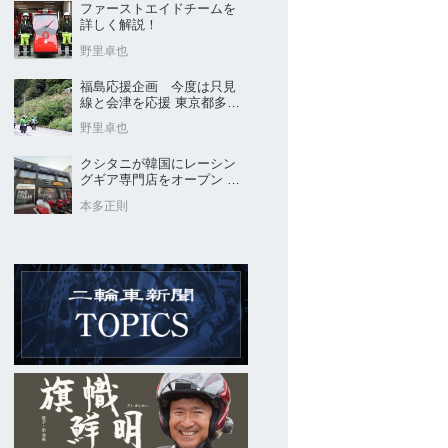
ファーストエイドチームを
詳しく解説！
野里卓也
福島応援企画 今度は只見
線と会津を応援 東京都多摩
市の販売店 ヤングオート
野里卓也
クシタニが韓国にレーシン
グギア専門店をオープン 今
後“日本のパッケージ”を各国
本多正則
に展開