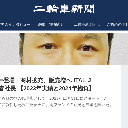
業界人インタビュー
連載「旗幟鮮明」
二輪車新聞とは
ご購読の申
登場 商材拡充、販売増へ ITAL‐J
春社長 【2023年実績と2024年抱負】
ＷＭの輸入代理店として、2023年10月31日にスタートした
(株)。社長に就任した坂井英春氏に、両ブランドの近況と展望を聞いた。