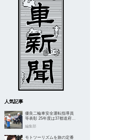
人気記事
優良二輪車安全運転指導員
等表彰 25年度は37都道府県
から42名／全安協二推
編集部
モトツーリズムを旅の定番