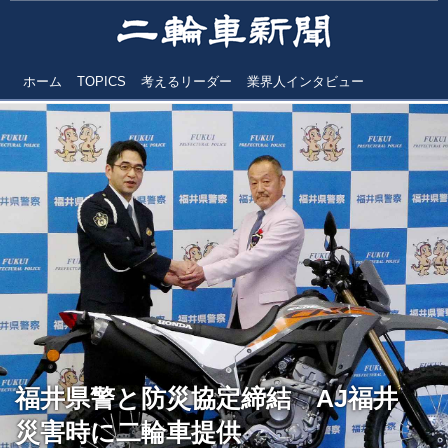
ホーム
TOPICS
考えるリーダー
業界人インタビュー
福井県警と防災協定締結 AJ福井
災害時に二輪車提供