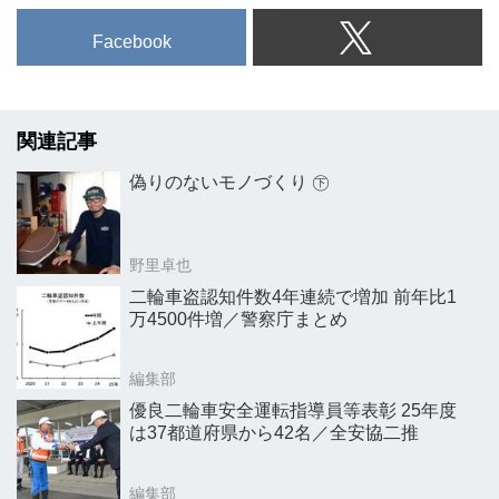
Facebook
関連記事
偽りのないモノづくり ㊦
野里卓也
二輪車盗認知件数4年連続で増加 前年比1
万4500件増／警察庁まとめ
編集部
優良二輪車安全運転指導員等表彰 25年度
は37都道府県から42名／全安協二推
編集部