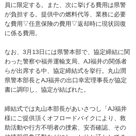
員に限定する。また、次に挙げる費用は県警
が負担する。提供中の燃料代等、業務に必要
な費用▽任意保険の費用▽返却時に現状回復
に係る費用。
なお、3月13日には県警本部で、協定締結に関
わった警察や福井運輸支局、AJ福井の関係者
らが出席する中、協定締結式を挙行。丸山潤
県警本部長とAJ福井の出口幸宏理事長が協定
書に調印し、協定が結ばれた。
締結式では丸山本部長があいさつし「AJ福井
様にご提供頂くオフロードバイクにより、救
助活動や行方不明者の捜索、安否確認、その