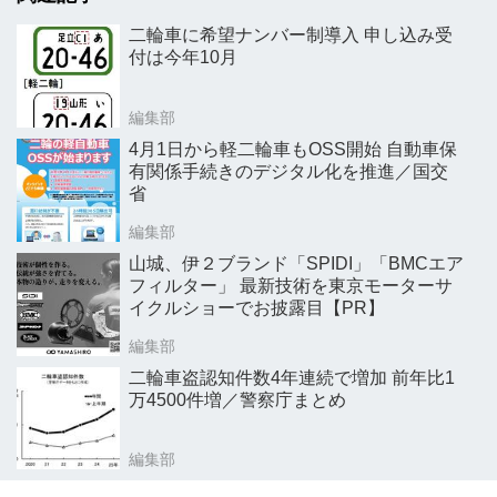
二輪車に希望ナンバー制導入 申し込み受
付は今年10月
編集部
4月1日から軽二輪車もOSS開始 自動車保
有関係手続きのデジタル化を推進／国交
省
編集部
山城、伊２ブランド「SPIDI」「BMCエア
フィルター」 最新技術を東京モーターサ
イクルショーでお披露目【PR】
編集部
二輪車盗認知件数4年連続で増加 前年比1
万4500件増／警察庁まとめ
編集部