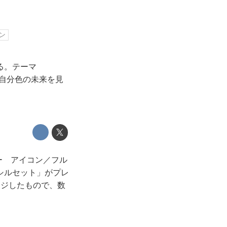
ン
る。テーマ
ティで自分色の未来を見
ー アイコン／フル
シルセット」がプレ
ージしたもので、数