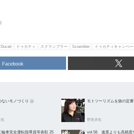
2
Ducati
ドゥカティ
スクランブラー
Scrambler
ドゥカティキャンペー
Facebook
のないモノづくり ㊤
モトツーリズムを旅の定番
卓也
野里卓也
二輪車安全運転指導員等表彰 25
vol.56 速度よりも高精