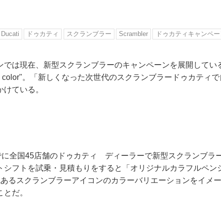
Ducati
ドゥカティ
スクランブラー
Scrambler
ドゥカティキャンペー
ンでは現在、新型スクランブラーのキャンペーンを展開してい
omes in color"。「新しくなった次世代のスクランブラードゥカ
かけている。
までに全国45店舗のドゥカティ ディーラーで新型スクランブラ
トシフトを試乗・見積もりをすると「オリジナルカラフルペン
色あるスクランブラーアイコンのカラーバリエーションをイメ
ことだ。