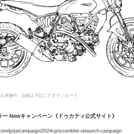
も実施中。台紙は下記にてダウンロード
ラー Newキャンペーン《ドゥカティ公式サイト》
.com/jp/ja/campaign/2024cp/scrambler-relaunch-campaign