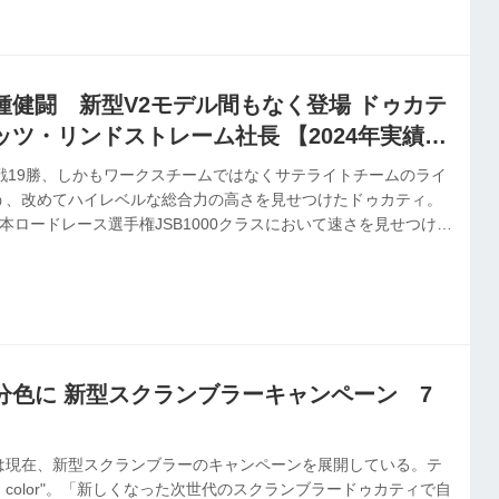
。駆け足ながら各社の出展ブースを見る中で、印象に残った日伊
に伝える。第1回としてお伝えするのは、当地イタリアの2メーカ
種健闘 新型V2モデル間もなく登場 ドゥカテ
ツ・リンドストレーム社長 【2024年実績と
で20戦19勝、しかもワークスチームではなくサテライトチームのライ
う、改めてハイレベルな総合力の高さを見せつけたドゥカティ。
本ロードレース選手権JSB1000クラスにおいて速さを見せつけ、
も進出。ＭＸ１イタリア選手権でタイトルを獲得している。本記
発行の本紙「新年特別号」に掲載したものです。
分色に 新型スクランブラーキャンペーン 7
は現在、新型スクランブラーのキャンペーンを展開している。テ
mes in color"。「新しくなった次世代のスクランブラードゥカティで自