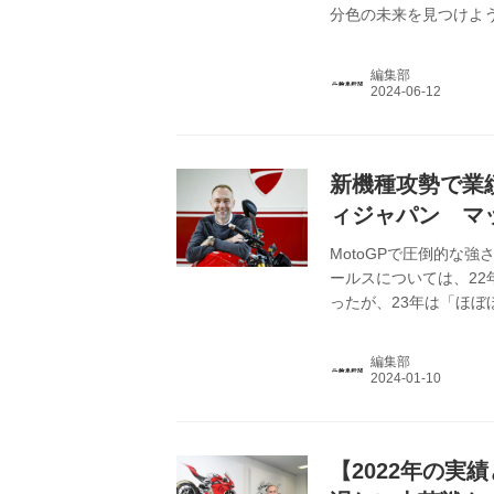
分色の未来を見つけよ
編集部
新機種攻勢で業
ィジャパン マッ
2024年抱負】
MotoGPで圧倒的な
ールスについては、2
ったが、23年は「ほぼ
編集部
【2022年の実