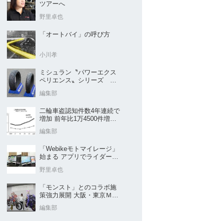
ツアーへ
野里卓也
「オートバイ」の呼び方
小川孝
ミシュラン〝パワーエクス
ペリエンス〟シリーズ
｢POWER5｣など４種を新発
編集部
売
二輪車盗認知件数4年連続で
増加 前年比1万4500件増／
警察庁まとめ
編集部
「Webikeモトマイレージ」
始まる アプリでライダーと
販売店を元気に
野里卓也
「モンスト」とのコラボ施
策強力展開 大阪・東京ＭＣ
ショー2026開催概要発表
編集部