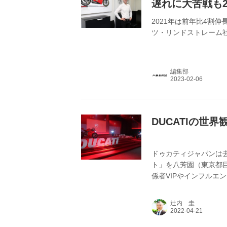
遅れに大苦戦も
2021年は前年比4割
ツ・リンドストレーム
編集部
DUCATIの世
ドゥカティジャパンは
ト」を八芳園（東京都
係者VIPやインフルエ
はプレス向けに新型スト
目されたあと、レセプ
辻内 圭
より、クラウディオ・
場を設けることができ