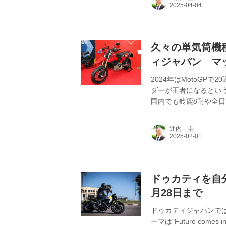
記者も会場を訪問した
企業のトピックを中心
ー。ドゥカテ...
久々の単気筒機
ィジャパン マッ
2025年抱負】
2024年はMotoGP
ダーが王者になるとい
国内でも鈴鹿8耐や全日
さらにはモトクロスに
事は2025年1月1日
辻内 圭
ドゥカティを自
月28日まで
ドゥカティジャパンで
ーマは"Future co