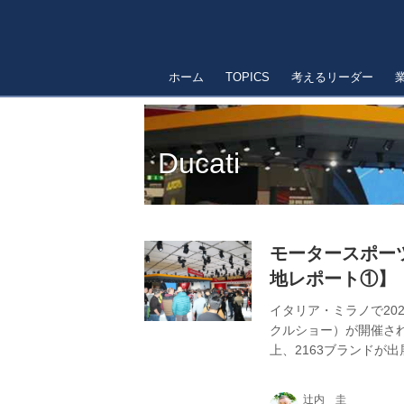
ホーム
TOPICS
考えるリーダー
Ducati
モータースポーツ
地レポート①】
イタリア・ミラノで202
クルショー）が開催され
上、2163ブランドが
る敷地において、10
た11月4日午前、そ
辻内 圭