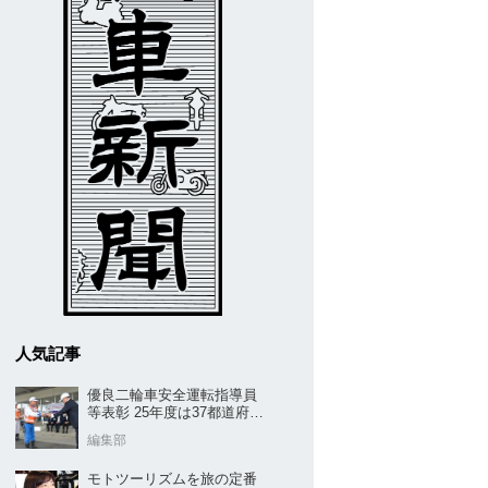
人気記事
優良二輪車安全運転指導員
等表彰 25年度は37都道府県
から42名／全安協二推
編集部
モトツーリズムを旅の定番