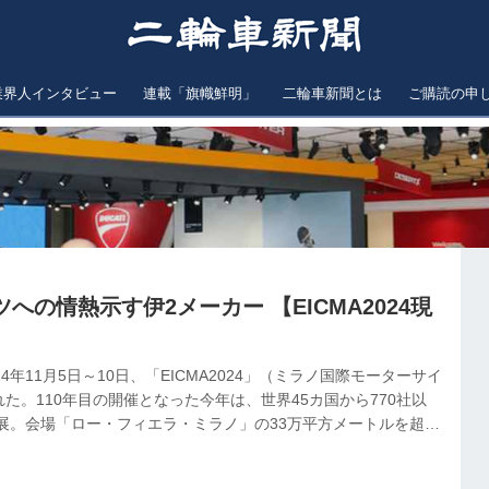
業界人インタビュー
連載「旗幟鮮明」
二輪車新聞とは
ご購読の申
への情熱示す伊2メーカー 【EICMA2024現
4年11月5日～10日、「EICMA2024」（ミラノ国際モーターサイ
た。110年目の開催となった今年は、世界45カ国から770社以
出展。会場「ロー・フィエラ・ミラノ」の33万平方メートルを超え
棟のパビリオンが使用された。この壮大な国際見本市の開催を控え
して報道関係者および業界関係者向けに開催された５日・６日に本紙