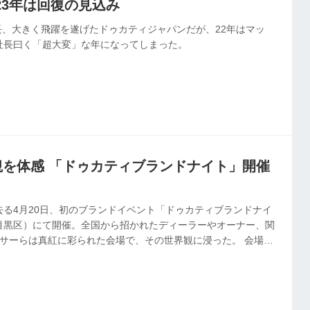
23年は回復の見込み
伸長、大きく飛躍を遂げたドゥカティジャパンだが、22年はマッ
社長曰く「超大変」な年になってしまった。
界観を体感 「ドゥカティブランドナイト」開催
去る4月20日、初のブランドイベント「ドゥカティブランドナイ
目黒区）にて開催。全国から招かれたディーラーやオーナー、関
ンサーらは真紅に彩られた会場で、その世界観に浸った。 会場で
リートファイター V2、パニガーレV4（22年モデル）がお披露
ションパーティーが開かれた。パーティー冒頭ではイタリア本社
ドメニカリCEOがビデオメッセージで登場。「日本でこのような
て大変うれしく思います。《中略》全てのドゥカティ製品には、