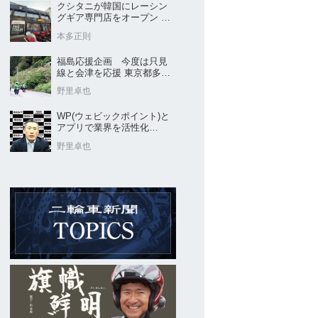
クシタニが韓国にレーシン
グギア専門店をオープン 今
後“日本のパッケージ”を各国
本多正則
に展開
福島応援企画 今度は只見
線と会津を応援 東京都多摩
市の販売店 ヤングオート
野里卓也
WP(ウェビックポイント)と
アプリで業界を活性化
Webike㊦
野里卓也