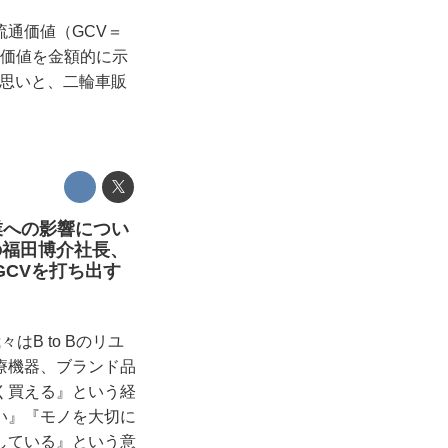
通価値（GCV＝
の貢献価値を金額的に示
た思いと、二輪車販
業への影響につい
の福田博介社長、
CVを打ち出す
B to Bのリユ
療機器、ブランド品
く買える』という経
い』『モノを大切に
している』という意