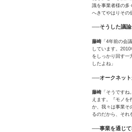
識を事業者様の多
へきてやはりその
──そうした議
藤崎
「4年前の会
しています。20
をしっかり回す一
したよね」
──オークネッ
藤崎
「そうですね
えます。『モノを
か、我々は事業そ
るのだから、それ
──事業を通じ