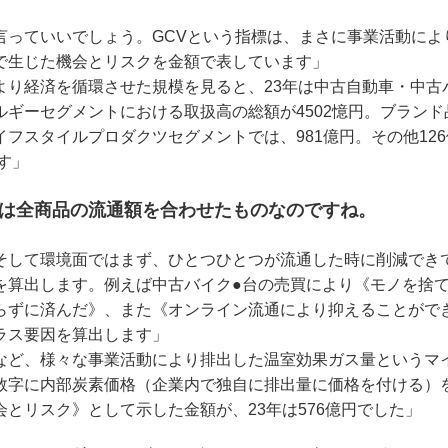
言っていいでしょう。GCVという指標は、まさに事業活動によ
で生じた機会とリスクを金額で表しています」
より経済を循環させた規模を見ると、23年は中古自動車・中古
ルギーセグメントにおける取扱高の総額が4502憶円。ブラン
フスタイルプロダクツセグメントでは、981億円。その他12
ます」
字は全商品の流通額を合わせたものなのですね。
そして環境面ではまず、ひとつひとつが流通した時に削減できて
を算出します。例えば中古バイク●台の売買により《モノを捨
らずに済んだ》、また《オンライン流通により抑えることがで
ラス要因を算出します」
など、様々な事業活動により排出した温室効果ガス量というマ
数字に内部炭素価格（企業内で独自に排出量に価格を付ける）
とリスク》として示した金額が、23年は576億円でした」