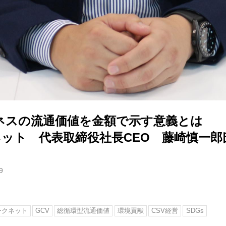
ネスの流通価値を金額で示す意義とは
ネット 代表取締役社長CEO 藤崎慎一郎
9
ークネット
GCV
総循環型流通価値
環境貢献
CSV経営
SDGs