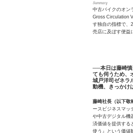
中古バイクのオン
Gross Circ
す独自の指標で、
売店に及ぼす便益
──本日は藤崎
ても伺うため、
城戸洋司ゼネラ
動機、きっかけ
藤崎社長（以下敬
ースビジネスマッ
や中古デジタル機
済価値を提供する
使う』という価値