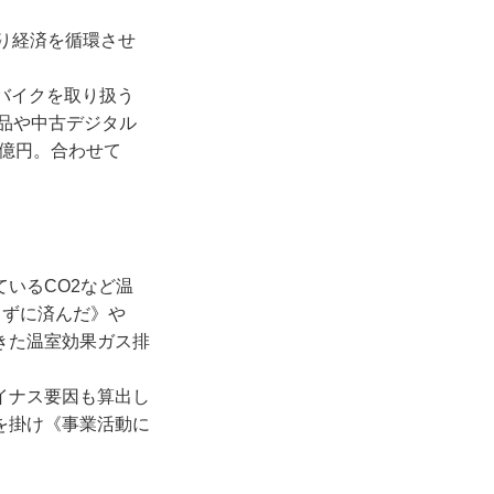
り経済を循環させ
バイクを取り扱う
ド品や中古デジタル
6億円。合わせて
いるCO2など温
てずに済んだ》や
きた温室効果ガス排
イナス要因も算出し
を掛け《事業活動に