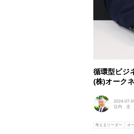
循環型ビジ
(株)オーク
2024-07-0
辻内 圭
考えるリーダー
オ