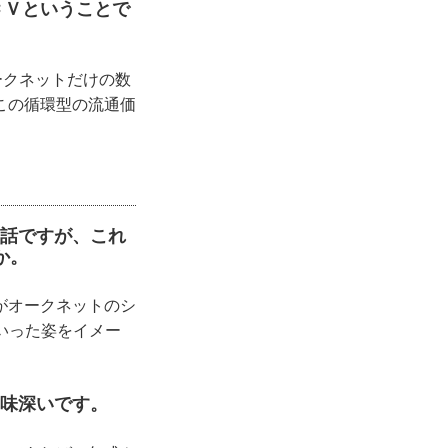
ＧＣＶということで
ークネットだけの数
この循環型の流通価
の話ですが、これ
か。
がオークネットのシ
いった姿をイメー
興味深いです。