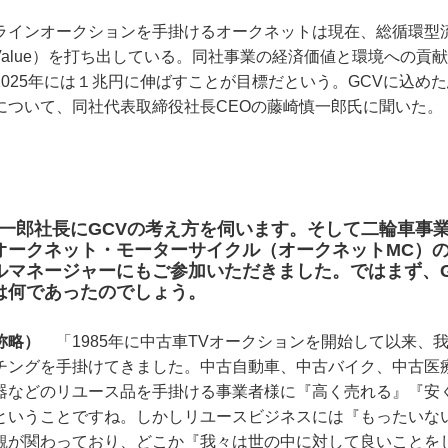
ラインオークションを手掛けるオークネットは現在、総循環型流
ulation Value）を打ち出している。同社事業の経済価値と環境へ
2025年には１兆円に伸ばすことが目標だという。GCVに込め
について、同社代表取締役社長CEOの藤崎慎一郎氏に聞いた。
慎一郎社長にGCVの考え方を伺います。そして二輪車事
オークネット・モーターサイクル（オークネットMC）
ルマネージャーにもご参加いただきました。ではまず、G
は何であったのでしょう。
称略）
「1985年に中古車TVオークションを開始して以来、我々は
チングを手掛けてきました。中古自動車、中古バイク、中古医
器などのリユース品を手掛ける事業者様に『高く売れる』『安
ということですね。しかしリユースビジネスには『もったいな
観が関わっており、どこか『我々は世の中に対して良いことを