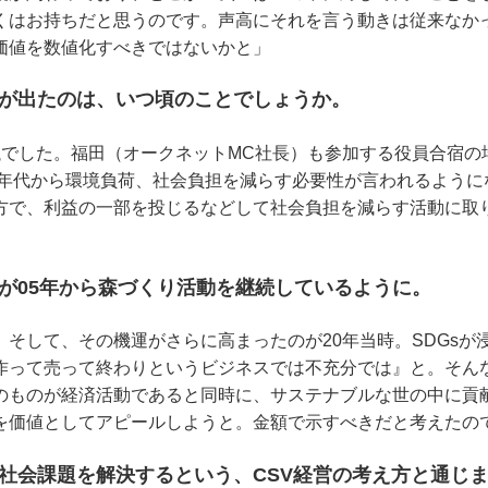
くはお持ちだと思うのです。声高にそれを言う動きは従来なか
価値を数値化すべきではないかと」
論が出たのは、いつ頃のことでしょうか。
議でした。福田（オークネットMC社長）も参加する役員合宿の
10年代から環境負荷、社会負担を減らす必要性が言われるよう
方で、利益の一部を投じるなどして社会負担を減らす活動に取
トが05年から森づくり活動を継続しているように。
。そして、その機運がさらに高まったのが20年当時。SDGsが
作って売って終わりというビジネスでは不充分では』と。そん
のものが経済活動であると同時に、サステナブルな世の中に貢
を価値としてアピールしようと。金額で示すべきだと考えたの
て社会課題を解決するという、CSV経営の考え方と通じ