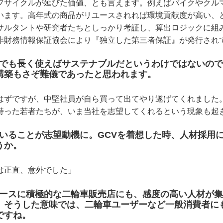
フサイクルが延びた価値、とも言えます。例えばバイクやクル
います。高年式の商品がリユースされれば環境貢献度が高い、
サルタントや研究者たちとしっかり考証し、算出ロジックに組
非財務情報保証協会により『独立した第三者保証』が発行され
何でも長く使えばサステナブルだというわけではないの
構築もさぞ難儀であったと思われます。
はずですが、中堅社員が自ら買って出てやり遂げてくれました
持った若者たちが、いま当社を志望してくれるという現象も起
ていることが志望動機に。GCVを着想した時、人材採用
うか。
は正直、意外でした」
ユースに積極的な二輪車販売店にも、感度の高い人材が
。そうした意味では、二輪車ユーザーなど一般消費者に
ですね。