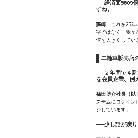
──経済面560
すね。
藤崎
「これを25
字ではなく、我々
値を大きくしてい
二輪車販売店
──２年間で４
を会員企業、例
福田博介社長（以
ステムにログイン
ジしています」
──少し話が戻