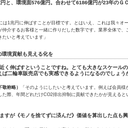
9億円と、環境面576億円。合わせて6186億円が23年の
年には1兆円に伸ばすことが目標です。とはいえ、これは我々オ
が仲介するお客様と一緒に作りだした数字です。業界全体で、
きたいと考えています」
の環境貢献も見える化を
割近く伸ばすということですね。とても大きなスケール
えば二輪車販売店でも実感できるようになるのでしょう
下敬称略）
「そのようにしたいと考えています。例えば会員様
した際、年間どれだけCO2排出抑制に貢献できたかが見えると
りますが《モノを捨てずに済んだ》価値を算出した点も