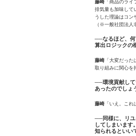
藤崎
「商品のライ
排気量も加味して
うした理論はコン
（※一般社団法人
──なるほど、
算出ロジックの
藤崎
「大変だった
取り組みに関心を
──環境貢献し
あったのでしょ
藤崎
「いえ。これ
──同様に、リ
してしまいます
知られるといい