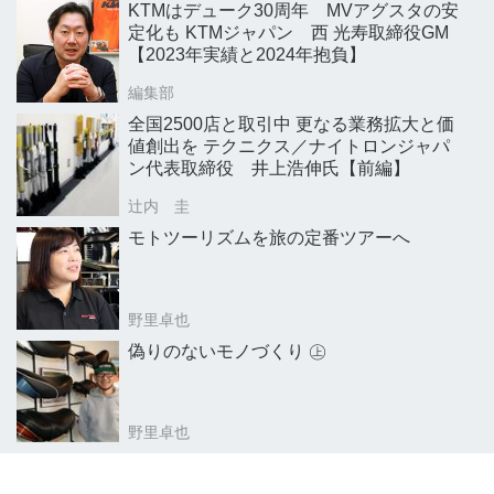
KTMはデューク30周年 MVアグスタの安
定化も KTMジャパン 西 光寿取締役GM
【2023年実績と2024年抱負】
編集部
全国2500店と取引中 更なる業務拡大と価
値創出を テクニクス／ナイトロンジャパ
ン代表取締役 井上浩伸氏【前編】
辻内 圭
モトツーリズムを旅の定番ツアーへ
野里卓也
偽りのないモノづくり ㊤
野里卓也