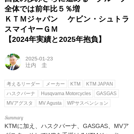
全体では前年比５％増
ＫＴＭジャパン ケビン・シュトラ
スマイヤーＧＭ
【2024年実績と2025年抱負】
2025-01-23
辻内 圭
考えるリーダー
メーカー
KTM
KTM JAPAN
ハスクバーナ
Husqvarna Motorcycles
GASGAS
MVアグスタ
MV Agusta
WPサスペンション
KTMに加え、ハスクバーナ、GASGAS、MVア