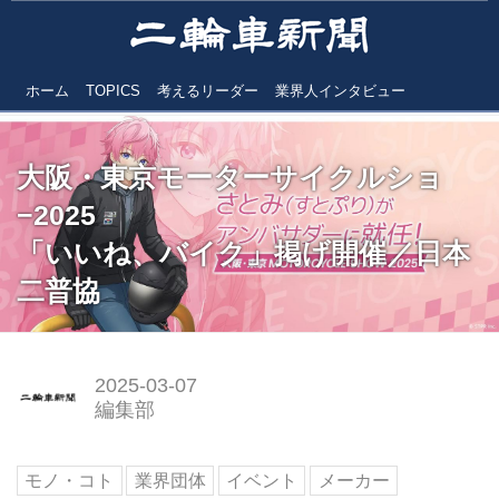
ホーム
TOPICS
考えるリーダー
業界人インタビュー
大阪・東京モーターサイクルショ
−2025
「いいね、バイク」掲げ開催／日本
二普協
2025-03-07
編集部
モノ・コト
業界団体
イベント
メーカー