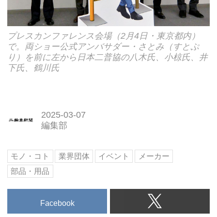
プレスカンファレンス会場（2月4日・東京都内）
で。両ショー公式アンバサダー・さとみ（すとぷ
り）を前に左から日本二普協の八木氏、小椋氏、井
下氏、鶴川氏
2025-03-07
編集部
モノ・コト
業界団体
イベント
メーカー
部品・用品
Facebook