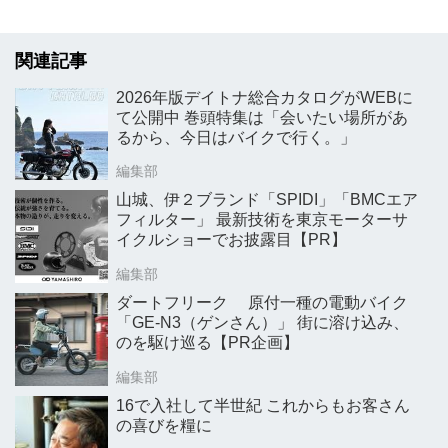
関連記事
2026年版デイトナ総合カタログがWEBに
て公開中 巻頭特集は「会いたい場所があ
るから、今日はバイクで行く。」
編集部
山城、伊２ブランド「SPIDI」「BMCエア
フィルター」 最新技術を東京モーターサ
イクルショーでお披露目【PR】
編集部
ダートフリーク 原付一種の電動バイク
「GE-N3（ゲンさん）」 街に溶け込み、
のを駆け巡る【PR企画】
編集部
16で入社して半世紀 これからもお客さん
の喜びを糧に