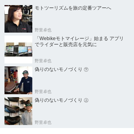
モトツーリズムを旅の定番ツアーへ
野里卓也
「Webikeモトマイレージ」始まる アプリ
でライダーと販売店を元気に
野里卓也
偽りのないモノづくり ㊦
野里卓也
偽りのないモノづくり ㊤
野里卓也