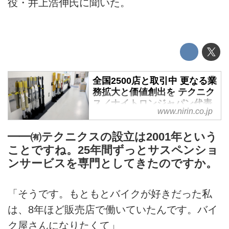
役・井上浩伸氏に聞いた。
全国2500店と取引中 更なる業
務拡大と価値創出を テクニク
ス／ナイトロンジャパン代表
www.nirin.co.jp
取締役 井上浩伸氏【前編】
- 二輪車新聞
━━㈲テクニクスの設立は2001年という
オンロード、オフロード、スーパ
ことですね。25年間ずっとサスペンショ
ーモタード、トライアルにフラッ
ンサービスを専門としてきたのですか。
トトラック……。あらゆる二輪車
競技をサポートし、その知見を基
に高品質サスペンションサービス
「そうです。もともとバイクが好きだった私
を提供する㈲テクニクス。取り引
は、8年ほど販売店で働いていたんです。バイ
きのある二輪車販売店は約2500
店にも上るという。なおかつモト
ク屋さんになりたくて」