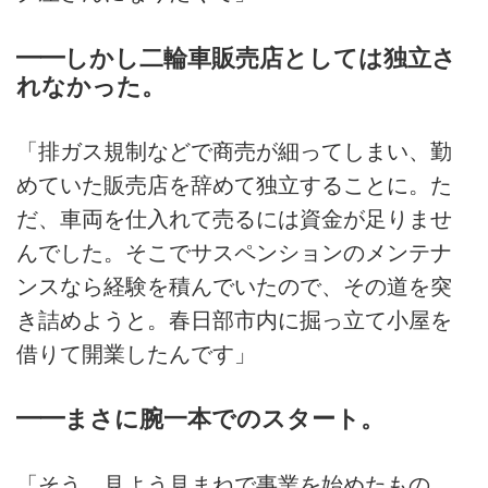
クロスコースの運営も手掛け、昨
年にはレンタルバイク事業にも乗
━━しかし二輪車販売店としては独立さ
り出した。そのバイタリティの源
れなかった。
泉は何か。代表・井上浩伸氏のイ
ンタビューを前後編にわたりお送
りする。
「排ガス規制などで商売が細ってしまい、勤
めていた販売店を辞めて独立することに。た
だ、車両を仕入れて売るには資金が足りませ
んでした。そこでサスペンションのメンテナ
ンスなら経験を積んでいたので、その道を突
き詰めようと。春日部市内に掘っ立て小屋を
借りて開業したんです」
━━まさに腕一本でのスタート。
「そう。見よう見まねで事業を始めたもの