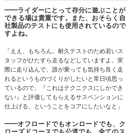
Technix Suspension Service
━━ライダーにとって存分に遊ぶことが
千葉県、埼玉県との県境にほど近
できる場は貴重です。また、おそらく自
い茨城県坂東市にあるTECHNIX
社製品のテストにも使用されているので
イワイモトクロスコース立地的に
すよね。
3 県の県境付近で関東圏の中心位
置にあり、アクセスも良好です。
コースレイアウト 初心者から中
「ええ、もちろん。耐久テストのため若いス
級者レベルのモトクロスの練
タッフがひたすら走るなどしていますよ。実
習、...
際に走り込んで、誰が乗っても気持ち良く走
れるというものづくりがしたいと常日頃思っ
ているので。『これはテクニクスにしかでき
ない』と評価してもらえるサスペンションに
仕上げる、ということをコアにしたいなと」
━━オフロードでもオンロードでも、ク
ローズドコースでも公道でも、全てのス